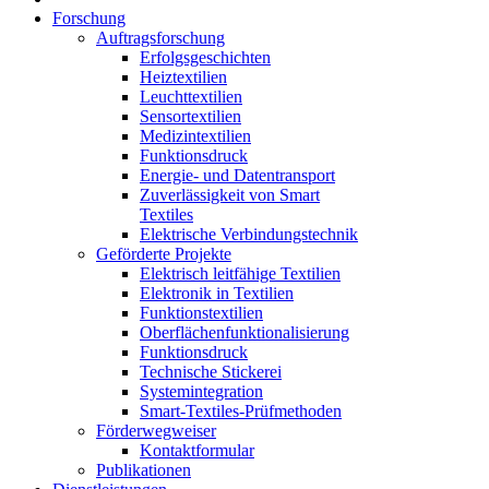
Forschung
Auftragsforschung
Erfolgsgeschichten
Heiztextilien
Leuchttextilien
Sensortextilien
Medizintextilien
Funktionsdruck
Energie- und Datentransport
Zuverlässigkeit von Smart
Textiles
Elektrische Verbindungstechnik
Geförderte Projekte
Elektrisch leitfähige Textilien
Elektronik in Textilien
Funktionstextilien
Oberflächenfunktionalisierung
Funktionsdruck
Technische Stickerei
Systemintegration
Smart-Textiles-Prüfmethoden
Förderwegweiser
Kontaktformular
Publikationen