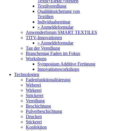
Textil+Elektr.+Heizen
Textilveredlung
Qualitätssicherung von
Textilien
Individualseminar
» Anmeldeformular
Anwenderforum SMART TEXTILES
TITV-Innovationen
» Anmeldeformular
Tag der Veredlung
Branchentag Faden im Fokus
Workshops
Symposium Additive Fertigung
Innovationsworkshops
Technologien
Fadenfunktionalisierung
Weberei
Wirkerei
Strickerei
Veredlung
Beschichtung
Pulverbeschichtung
Drucken
Stickerei
Konfektion