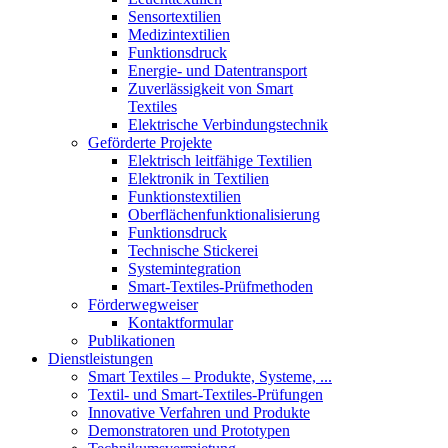
Sensortextilien
Medizintextilien
Funktionsdruck
Energie- und Datentransport
Zuverlässigkeit von Smart
Textiles
Elektrische Verbindungstechnik
Geförderte Projekte
Elektrisch leitfähige Textilien
Elektronik in Textilien
Funktionstextilien
Oberflächenfunktionalisierung
Funktionsdruck
Technische Stickerei
Systemintegration
Smart-Textiles-Prüfmethoden
Förderwegweiser
Kontaktformular
Publikationen
Dienstleistungen
Smart Textiles – Produkte, Systeme, ...
Textil- und Smart-Textiles-Prüfungen
Innovative Verfahren und Produkte
Demonstratoren und Prototypen