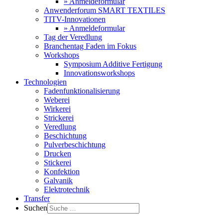
» Anmeldeformular
Anwenderforum SMART TEXTILES
TITV-Innovationen
» Anmeldeformular
Tag der Veredlung
Branchentag Faden im Fokus
Workshops
Symposium Additive Fertigung
Innovationsworkshops
Technologien
Fadenfunktionalisierung
Weberei
Wirkerei
Strickerei
Veredlung
Beschichtung
Pulverbeschichtung
Drucken
Stickerei
Konfektion
Galvanik
Elektrotechnik
Transfer
Suchen