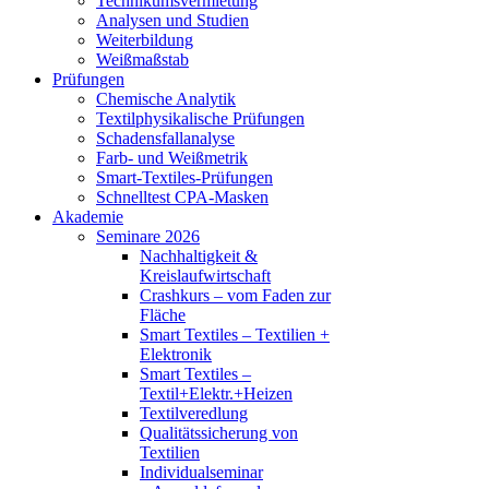
Technikumsvermietung
Analysen und Studien
Weiterbildung
Weißmaßstab
Prüfungen
Chemische Analytik
Textilphysikalische Prüfungen
Schadensfallanalyse
Farb- und Weißmetrik
Smart-Textiles-Prüfungen
Schnelltest CPA-Masken
Akademie
Seminare 2026
Nachhaltigkeit &
Kreislaufwirtschaft
Crashkurs – vom Faden zur
Fläche
Smart Textiles – Textilien +
Elektronik
Smart Textiles –
Textil+Elektr.+Heizen
Textilveredlung
Qualitätssicherung von
Textilien
Individualseminar