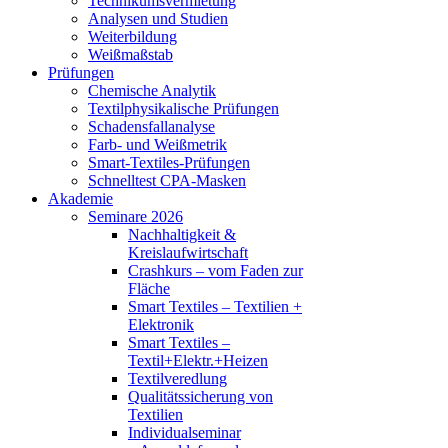
Technikumsvermietung
Analysen und Studien
Weiterbildung
Weißmaßstab
Prüfungen
Chemische Analytik
Textilphysikalische Prüfungen
Schadensfallanalyse
Farb- und Weißmetrik
Smart-Textiles-Prüfungen
Schnelltest CPA-Masken
Akademie
Seminare 2026
Nachhaltigkeit &
Kreislaufwirtschaft
Crashkurs – vom Faden zur
Fläche
Smart Textiles – Textilien +
Elektronik
Smart Textiles –
Textil+Elektr.+Heizen
Textilveredlung
Qualitätssicherung von
Textilien
Individualseminar