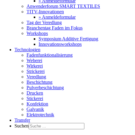
» Anmeldeformular
Anwenderforum SMART TEXTILES
TITV-Innovationen
» Anmeldeformular
Tag der Veredlung
Branchentag Faden im Fokus
Workshops
Symposium Additive Fertigung
Innovationsworkshops
Technologien
Fadenfunktionalisierung
Weberei
Wirkerei
Strickerei
Veredlung
Beschichtung
Pulverbeschichtung
Drucken
Stickerei
Konfektion
Galvanik
Elektrotechnik
Transfer
Suchen