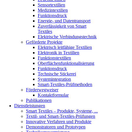
Sensortextilien
Medizintextilien
Funktionsdruck
Energie- und Datentransport
Zuverlässigkeit von Smart
Textiles
Elektrische Verbindungstechnik
Geförderte Projekte
Elektrisch leitfähige Textilien
Elektronik in Textilien
Funktionstextilien
Oberflächenfunktionalisierung
Funktionsdruck
Technische Stickerei
Systemintegration
Smart-Textiles-Prüfmethoden
Förderwegweiser
Kontaktformular
Publikationen
Dienstleistungen
Smart Textiles – Produkte, Systeme, ...
Textil- und Smart-Textiles-Prüfungen
Innovative Verfahren und Produkte
Demonstratoren und Prototypen