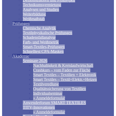
Demonstratoren und Prototypen
Technikumsvermietung
Analysen und Studien
Weiterbildung
Weißmaßstab
Prüfungen
Chemische Analytik
Textilphysikalische Prüfungen
Schadensfallanalyse
Farb- und Weißmetrik
Smart-Textiles-Prüfungen
Schnelltest CPA-Masken
Akademie
Seminare 2026
Nachhaltigkeit & Kreislaufwirtschaft
Crashkurs – vom Faden zur Fläche
Smart Textiles – Textilien + Elektronik
Smart Textiles – Textil+Elektr.+Heizen
Textilveredlung
Qualitätssicherung von Textilien
Individualseminar
» Anmeldeformular
Anwenderforum SMART TEXTILES
TITV-Innovationen
» Anmeldeformular