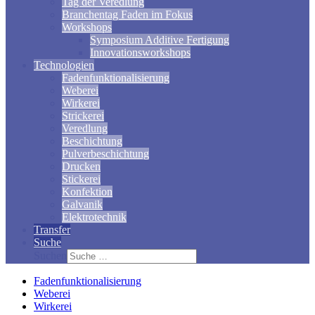
Tag der Veredlung
Branchentag Faden im Fokus
Workshops
Symposium Additive Fertigung
Innovationsworkshops
Technologien
Fadenfunktionalisierung
Weberei
Wirkerei
Strickerei
Veredlung
Beschichtung
Pulverbeschichtung
Drucken
Stickerei
Konfektion
Galvanik
Elektrotechnik
Transfer
Suche
Suchen
Fadenfunktionalisierung
Weberei
Wirkerei