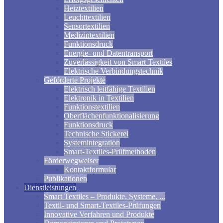
Heiztextilien
Leuchttextilien
Sensortextilien
Medizintextilien
Funktionsdruck
Energie- und Datentransport
Zuverlässigkeit von Smart Textiles
Elektrische Verbindungstechnik
Geförderte Projekte
Elektrisch leitfähige Textilien
Elektronik in Textilien
Funktionstextilien
Oberflächenfunktionalisierung
Funktionsdruck
Technische Stickerei
Systemintegration
Smart-Textiles-Prüfmethoden
Förderwegweiser
Kontaktformular
Publikationen
Dienstleistungen
Smart Textiles – Produkte, Systeme, ...
Textil- und Smart-Textiles-Prüfungen
Innovative Verfahren und Produkte