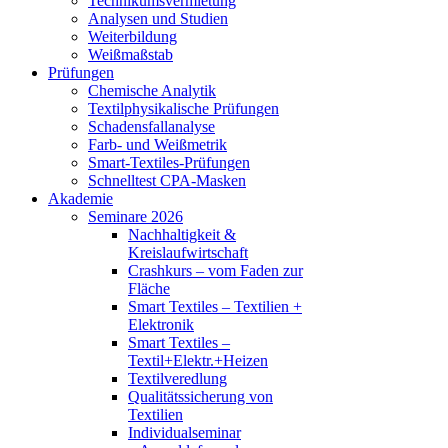
Technikumsvermietung
Analysen und Studien
Weiterbildung
Weißmaßstab
Prüfungen
Chemische Analytik
Textilphysikalische Prüfungen
Schadensfallanalyse
Farb- und Weißmetrik
Smart-Textiles-Prüfungen
Schnelltest CPA-Masken
Akademie
Seminare 2026
Nachhaltigkeit &
Kreislaufwirtschaft
Crashkurs – vom Faden zur
Fläche
Smart Textiles – Textilien +
Elektronik
Smart Textiles –
Textil+Elektr.+Heizen
Textilveredlung
Qualitätssicherung von
Textilien
Individualseminar