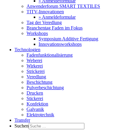
» Anmeldeformular
Anwenderforum SMART TEXTILES
TITV-Innovationen
» Anmeldeformular
Tag der Veredlung
Branchentag Faden im Fokus
Workshops
Symposium Additive Fertigung
Innovationsworkshops
Technologien
Fadenfunktionalisierung
Weberei
Wirkerei
Strickerei
Veredlung
Beschichtung
Pulverbeschichtung
Drucken
Stickerei
Konfektion
Galvanik
Elektrotechnik
Transfer
Suchen