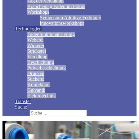
Tag der Veredlung
Branchentag Faden im Fokus
Workshops
Symposium Additive Fertigung
Innovationsworkshops
Technologien
Fadenfunktionalisierung
Weberei
Wirkerei
Strickerei
Veredlung
Beschichtung
Pulverbeschichtung
Drucken
Stickerei
Konfektion
Galvanik
Elektrotechnik
Transfer
Suche
Suchen