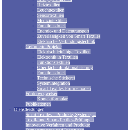
Heiztextilien
Leuchttextilien
Sensortextilien
Medizintextilien
Funktionsdruck
Energie- und Datentransport
Zuverlässigkeit von Smart Textiles
Elektrische Verbindungstechnik
Geförderte Projekte
Elektrisch leitfähige Textilien
Elektronik in Textilien
Funktionstextilien
Oberflächenfunktionalisierung
Funktionsdruck
Technische Stickerei
Systemintegration
Smart-Textiles-Prüfmethoden
Förderwegweiser
Kontaktformular
Publikationen
Dienstleistungen
Smart Textiles – Produkte, Systeme, ...
Textil- und Smart-Textiles-Prüfungen
Innovative Verfahren und Produkte