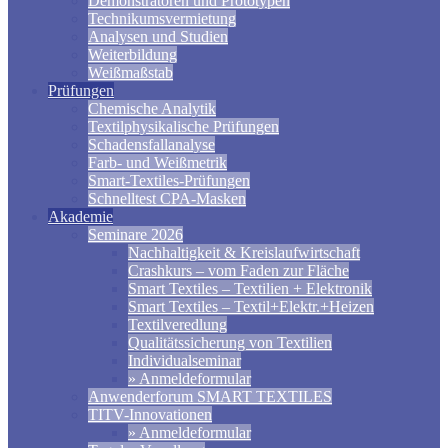
Demonstratoren und Prototypen
Technikumsvermietung
Analysen und Studien
Weiterbildung
Weißmaßstab
Prüfungen
Chemische Analytik
Textilphysikalische Prüfungen
Schadensfallanalyse
Farb- und Weißmetrik
Smart-Textiles-Prüfungen
Schnelltest CPA-Masken
Akademie
Seminare 2026
Nachhaltigkeit & Kreislaufwirtschaft
Crashkurs – vom Faden zur Fläche
Smart Textiles – Textilien + Elektronik
Smart Textiles – Textil+Elektr.+Heizen
Textilveredlung
Qualitätssicherung von Textilien
Individualseminar
» Anmeldeformular
Anwenderforum SMART TEXTILES
TITV-Innovationen
» Anmeldeformular