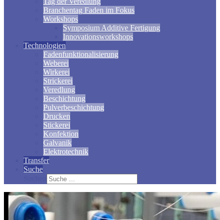
Tag der Veredlung
Branchentag Faden im Fokus
Workshops
Symposium Additive Fertigung
Innovationsworkshops
Technologien
Fadenfunktionalisierung
Weberei
Wirkerei
Strickerei
Veredlung
Beschichtung
Pulverbeschichtung
Drucken
Stickerei
Konfektion
Galvanik
Elektrotechnik
Transfer
Suche
Suchen