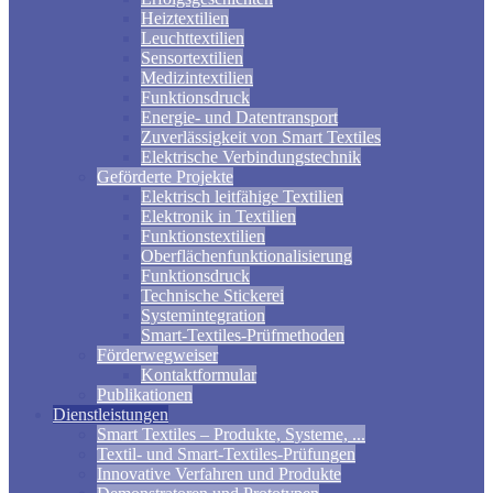
Heiztextilien
Leuchttextilien
Sensortextilien
Medizintextilien
Funktionsdruck
Energie- und Datentransport
Zuverlässigkeit von Smart Textiles
Elektrische Verbindungstechnik
Geförderte Projekte
Elektrisch leitfähige Textilien
Elektronik in Textilien
Funktionstextilien
Oberflächenfunktionalisierung
Funktionsdruck
Technische Stickerei
Systemintegration
Smart-Textiles-Prüfmethoden
Förderwegweiser
Kontaktformular
Publikationen
Dienstleistungen
Smart Textiles – Produkte, Systeme, ...
Textil- und Smart-Textiles-Prüfungen
Innovative Verfahren und Produkte