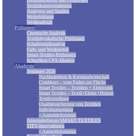
Demonstratoren und Prototypen
Technikumsvermietung
Analysen und Studien
Weiterbildung
Weißmaßstab
Prüfungen
Chemische Analytik
Textilphysikalische Prüfungen
Schadensfallanalyse
Farb- und Weißmetrik
Smart-Textiles-Prüfungen
Schnelltest CPA-Masken
Akademie
Seminare 2026
Nachhaltigkeit & Kreislaufwirtschaft
Crashkurs – vom Faden zur Fläche
Smart Textiles – Textilien + Elektronik
Smart Textiles – Textil+Elektr.+Heizen
Textilveredlung
Qualitätssicherung von Textilien
Individualseminar
» Anmeldeformular
Anwenderforum SMART TEXTILES
TITV-Innovationen
» Anmeldeformular