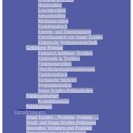
Heiztextilien
Leuchttextilien
Sensortextilien
Medizintextilien
Funktionsdruck
Energie- und Datentransport
Zuverlässigkeit von Smart Textiles
Elektrische Verbindungstechnik
Geförderte Projekte
Elektrisch leitfähige Textilien
Elektronik in Textilien
Funktionstextilien
Oberflächenfunktionalisierung
Funktionsdruck
Technische Stickerei
Systemintegration
Smart-Textiles-Prüfmethoden
Förderwegweiser
Kontaktformular
Publikationen
Dienstleistungen
Smart Textiles – Produkte, Systeme, ...
Textil- und Smart-Textiles-Prüfungen
Innovative Verfahren und Produkte