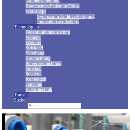
Tag der Veredlung
Branchentag Faden im Fokus
Workshops
Symposium Additive Fertigung
Innovationsworkshops
Technologien
Fadenfunktionalisierung
Weberei
Wirkerei
Strickerei
Veredlung
Beschichtung
Pulverbeschichtung
Drucken
Stickerei
Konfektion
Galvanik
Elektrotechnik
Transfer
Suche
Suchen