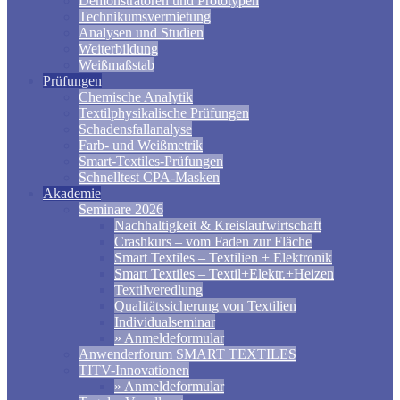
Demonstratoren und Prototypen
Technikumsvermietung
Analysen und Studien
Weiterbildung
Weißmaßstab
Prüfungen
Chemische Analytik
Textilphysikalische Prüfungen
Schadensfallanalyse
Farb- und Weißmetrik
Smart-Textiles-Prüfungen
Schnelltest CPA-Masken
Akademie
Seminare 2026
Nachhaltigkeit & Kreislaufwirtschaft
Crashkurs – vom Faden zur Fläche
Smart Textiles – Textilien + Elektronik
Smart Textiles – Textil+Elektr.+Heizen
Textilveredlung
Qualitätssicherung von Textilien
Individualseminar
» Anmeldeformular
Anwenderforum SMART TEXTILES
TITV-Innovationen
» Anmeldeformular