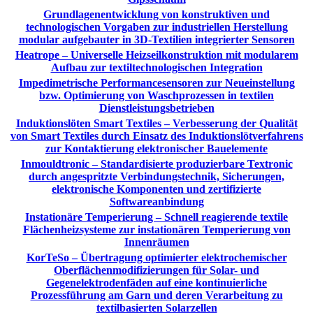
Grundlagenentwicklung von konstruktiven und
technologischen Vorgaben zur industriellen Herstellung
modular aufgebauter in 3D-Textilien integrierter Sensoren
Heatrope – Universelle Heizseilkonstruktion mit modularem
Aufbau zur textiltechnologischen Integration
Impedimetrische Performancesensoren zur Neueinstellung
bzw. Optimierung von Waschprozessen in textilen
Dienstleistungsbetrieben
Induktionslöten Smart Textiles – Verbesserung der Qualität
von Smart Textiles durch Einsatz des Induktionslötverfahrens
zur Kontaktierung elektronischer Bauelemente
Inmouldtronic – Standardisierte produzierbare Textronic
durch angespritzte Verbindungstechnik, Sicherungen,
elektronische Komponenten und zertifizierte
Softwareanbindung
Instationäre Temperierung – Schnell reagierende textile
Flächenheizsysteme zur instationären Temperierung von
Innenräumen
KorTeSo – Übertragung optimierter elektrochemischer
Oberflächenmodifizierungen für Solar- und
Gegenelektrodenfäden auf eine kontinuierliche
Prozessführung am Garn und deren Verarbeitung zu
textilbasierten Solarzellen