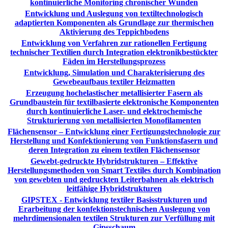
kontinuierliche Monitoring chronischer Wunden
Entwicklung und Auslegung von textiltechnologisch
adaptierten Komponenten als Grundlage zur thermischen
Aktivierung des Teppichbodens
Entwicklung von Verfahren zur rationellen Fertigung
technischer Textilien durch Integration elektronikbestückter
Fäden im Herstellungsprozess
Entwicklung, Simulation und Charakterisierung des
Gewebeaufbaus textiler Heizmatten
Erzeugung hochelastischer metallisierter Fasern als
Grundbaustein für textilbasierte elektronische Komponenten
durch kontinuierliche Laser- und elektrochemische
Strukturierung von metallisierten Monofilamenten
Flächensensor – Entwicklung einer Fertigungstechnologie zur
Herstellung und Konfektionierung von Funktionsfasern und
deren Integration zu einem textilen Flächensensor
Gewebt-gedruckte Hybridstrukturen – Effektive
Herstellungsmethoden von Smart Textiles durch Kombination
von gewebten und gedruckten Leiterbahnen als elektrisch
leitfähige Hybridstrukturen
GIPSTEX - Entwicklung textiler Basisstrukturen und
Erarbeitung der konfektionstechnischen Auslegung von
mehrdimensionalen textilen Strukturen zur Verfüllung mit
Gipsschaum