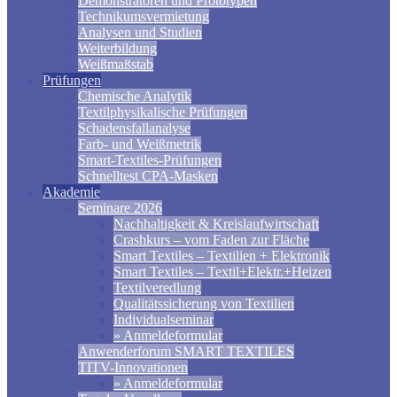
Demonstratoren und Prototypen
Technikumsvermietung
Analysen und Studien
Weiterbildung
Weißmaßstab
Prüfungen
Chemische Analytik
Textilphysikalische Prüfungen
Schadensfallanalyse
Farb- und Weißmetrik
Smart-Textiles-Prüfungen
Schnelltest CPA-Masken
Akademie
Seminare 2026
Nachhaltigkeit & Kreislaufwirtschaft
Crashkurs – vom Faden zur Fläche
Smart Textiles – Textilien + Elektronik
Smart Textiles – Textil+Elektr.+Heizen
Textilveredlung
Qualitätssicherung von Textilien
Individualseminar
» Anmeldeformular
Anwenderforum SMART TEXTILES
TITV-Innovationen
» Anmeldeformular