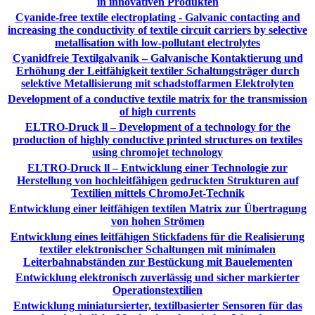
in innovativen Produkten
Cyanide-free textile electroplating - Galvanic contacting and
increasing the conductivity of textile circuit carriers by selective
metallisation with low-pollutant electrolytes
Cyanidfreie Textilgalvanik – Galvanische Kontaktierung und
Erhöhung der Leitfähigkeit textiler Schaltungsträger durch
selektive Metallisierung mit schadstoffarmen Elektrolyten
Development of a conductive textile matrix for the transmission
of high currents
ELTRO-Druck ll – Development of a technology for the
production of highly conductive printed structures on textiles
using chromojet technology
ELTRO-Druck ll – Entwicklung einer Technologie zur
Herstellung von hochleitfähigen gedruckten Strukturen auf
Textilien mittels ChromoJet-Technik
Entwicklung einer leitfähigen textilen Matrix zur Übertragung
von hohen Strömen
Entwicklung eines leitfähigen Stickfadens für die Realisierung
textiler elektronischer Schaltungen mit minimalen
Leiterbahnabständen zur Bestückung mit Bauelementen
Entwicklung elektronisch zuverlässig und sicher markierter
Operationstextilien
Entwicklung miniatursierter, textilbasierter Sensoren für das