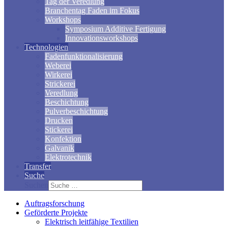
Tag der Veredlung
Branchentag Faden im Fokus
Workshops
Symposium Additive Fertigung
Innovationsworkshops
Technologien
Fadenfunktionalisierung
Weberei
Wirkerei
Strickerei
Veredlung
Beschichtung
Pulverbeschichtung
Drucken
Stickerei
Konfektion
Galvanik
Elektrotechnik
Transfer
Suche
Suchen
Auftragsforschung
Geförderte Projekte
Elektrisch leitfähige Textilien