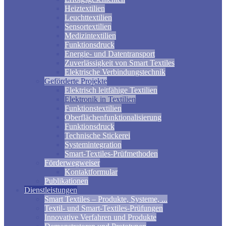
Heiztextilien
Leuchttextilien
Sensortextilien
Medizintextilien
Funktionsdruck
Energie- und Datentransport
Zuverlässigkeit von Smart Textiles
Elektrische Verbindungstechnik
Geförderte Projekte
Elektrisch leitfähige Textilien
Elektronik in Textilien
Funktionstextilien
Oberflächenfunktionalisierung
Funktionsdruck
Technische Stickerei
Systemintegration
Smart-Textiles-Prüfmethoden
Förderwegweiser
Kontaktformular
Publikationen
Dienstleistungen
Smart Textiles – Produkte, Systeme, ...
Textil- und Smart-Textiles-Prüfungen
Innovative Verfahren und Produkte