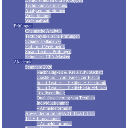
Demonstratoren und Prototypen
Technikumsvermietung
Analysen und Studien
Weiterbildung
Weißmaßstab
Prüfungen
Chemische Analytik
Textilphysikalische Prüfungen
Schadensfallanalyse
Farb- und Weißmetrik
Smart-Textiles-Prüfungen
Schnelltest CPA-Masken
Akademie
Seminare 2026
Nachhaltigkeit & Kreislaufwirtschaft
Crashkurs – vom Faden zur Fläche
Smart Textiles – Textilien + Elektronik
Smart Textiles – Textil+Elektr.+Heizen
Textilveredlung
Qualitätssicherung von Textilien
Individualseminar
» Anmeldeformular
Anwenderforum SMART TEXTILES
TITV-Innovationen
» Anmeldeformular