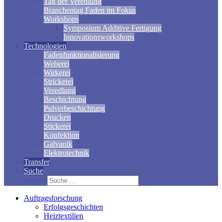
Tag der Veredlung
Branchentag Faden im Fokus
Workshops
Symposium Additive Fertigung
Innovationsworkshops
Technologien
Fadenfunktionalisierung
Weberei
Wirkerei
Strickerei
Veredlung
Beschichtung
Pulverbeschichtung
Drucken
Stickerei
Konfektion
Galvanik
Elektrotechnik
Transfer
Suche
Suchen
Auftragsforschung
Erfolgsgeschichten
Heiztextilien