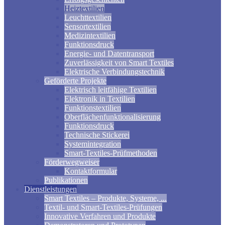
Heiztextilien
Leuchttextilien
Sensortextilien
Medizintextilien
Funktionsdruck
Energie- und Datentransport
Zuverlässigkeit von Smart Textiles
Elektrische Verbindungstechnik
Geförderte Projekte
Elektrisch leitfähige Textilien
Elektronik in Textilien
Funktionstextilien
Oberflächenfunktionalisierung
Funktionsdruck
Technische Stickerei
Systemintegration
Smart-Textiles-Prüfmethoden
Förderwegweiser
Kontaktformular
Publikationen
Dienstleistungen
Smart Textiles – Produkte, Systeme, ...
Textil- und Smart-Textiles-Prüfungen
Innovative Verfahren und Produkte