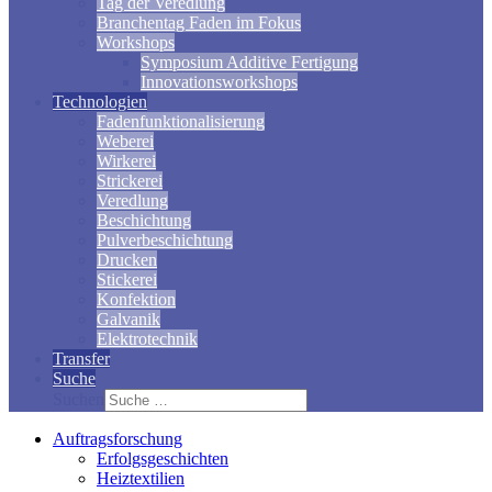
Tag der Veredlung
Branchentag Faden im Fokus
Workshops
Symposium Additive Fertigung
Innovationsworkshops
Technologien
Fadenfunktionalisierung
Weberei
Wirkerei
Strickerei
Veredlung
Beschichtung
Pulverbeschichtung
Drucken
Stickerei
Konfektion
Galvanik
Elektrotechnik
Transfer
Suche
Suchen
Auftragsforschung
Erfolgsgeschichten
Heiztextilien