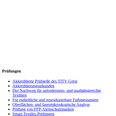
Prüfungen
Akkreditierte Prüfstelle des TITV Greiz
Akkreditierungsurkunden
Der Nachweis für anforderungs- und qualitätsgerechte
Textilien
Für einheitliche und reproduzierbare Farbmessungen
Oberflächen- und fasermikroskopische Analyse
Prüfung von FFP-Atemschutzmasken
Smart-Textiles-Prüfungen