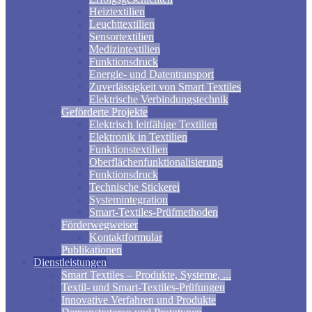
Heiztextilien
Leuchttextilien
Sensortextilien
Medizintextilien
Funktionsdruck
Energie- und Datentransport
Zuverlässigkeit von Smart Textiles
Elektrische Verbindungstechnik
Geförderte Projekte
Elektrisch leitfähige Textilien
Elektronik in Textilien
Funktionstextilien
Oberflächenfunktionalisierung
Funktionsdruck
Technische Stickerei
Systemintegration
Smart-Textiles-Prüfmethoden
Förderwegweiser
Kontaktformular
Publikationen
Dienstleistungen
Smart Textiles – Produkte, Systeme, ...
Textil- und Smart-Textiles-Prüfungen
Innovative Verfahren und Produkte