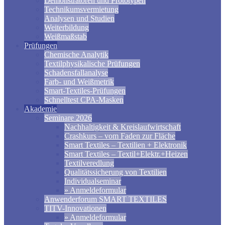
Demonstratoren und Prototypen
Technikumsvermietung
Analysen und Studien
Weiterbildung
Weißmaßstab
Prüfungen
Chemische Analytik
Textilphysikalische Prüfungen
Schadensfallanalyse
Farb- und Weißmetrik
Smart-Textiles-Prüfungen
Schnelltest CPA-Masken
Akademie
Seminare 2026
Nachhaltigkeit & Kreislaufwirtschaft
Crashkurs – vom Faden zur Fläche
Smart Textiles – Textilien + Elektronik
Smart Textiles – Textil+Elektr.+Heizen
Textilveredlung
Qualitätssicherung von Textilien
Individualseminar
» Anmeldeformular
Anwenderforum SMART TEXTILES
TITV-Innovationen
» Anmeldeformular