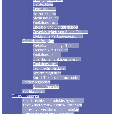
Heiztextilien
Leuchttextilien
Sensortextilien
Medizintextilien
Funktionsdruck
Energie- und Datentransport
Zuverlässigkeit von Smart Textiles
Elektrische Verbindungstechnik
Geförderte Projekte
Elektrisch leitfähige Textilien
Elektronik in Textilien
Funktionstextilien
Oberflächenfunktionalisierung
Funktionsdruck
Technische Stickerei
Systemintegration
Smart-Textiles-Prüfmethoden
Förderwegweiser
Kontaktformular
Publikationen
Dienstleistungen
Smart Textiles – Produkte, Systeme, ...
Textil- und Smart-Textiles-Prüfungen
Innovative Verfahren und Produkte