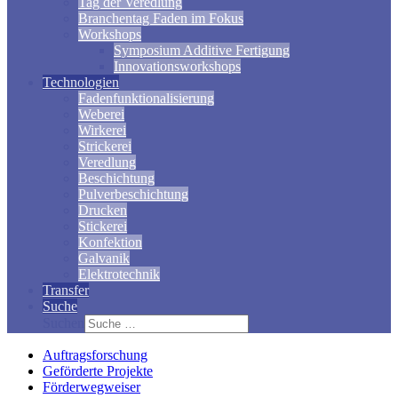
Tag der Veredlung
Branchentag Faden im Fokus
Workshops
Symposium Additive Fertigung
Innovationsworkshops
Technologien
Fadenfunktionalisierung
Weberei
Wirkerei
Strickerei
Veredlung
Beschichtung
Pulverbeschichtung
Drucken
Stickerei
Konfektion
Galvanik
Elektrotechnik
Transfer
Suche
Suchen
Auftragsforschung
Geförderte Projekte
Förderwegweiser