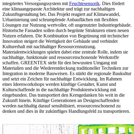
integriertes Versorgungssystem mit
Feuchtesensorik
. Dies fördert
eine klimaangepasste Architektur und trägt zur nachhaltigen
Zukunftsgestaltung bei. Das Projekt reagiert auf Klimawandel,
Urbanisierung und schrumpfende Anbauflächen mit flexiblen
Lösungen zur Nutzung wertvoller, oft ungenutzter Industriegebäude.
Historische Fassaden sollen durch begrünte Strukturen einen neuen
Nutzen erfahren. Die Kombination von Begrünung mit technischer
Innovation steigert die Wertigkeit der Gebäude und verbindet
Kulturerhalt mit nachhaltiger Ressourcennutzung.
Materialentwicklungen spielen dabei eine zentrale Rolle, indem sie
nachhaltige, funktionale und ressourcenschonende Werkstoffe
schaffen. GREENTEX steht für den bewussten Umgang mit
Materialien und die Wiederentdeckung traditioneller Techniken zur
Integration in moderne Bauweisen. Es stärkt die regionale Baukultur
und setzt ein Zeichen für nachhaltige Entwicklung. Im Rahmen
eines Ideenworkshops werden künftige Gestalter, Kunst und
Kulturschaffende in die nachhaltige Produktentwicklung mit
eingebunden. Das transportiert den Kerngedanken bis weit in die
Zukunft hinein. Künftige Generationen an Designschaffenden
werden nachhaltig darauf sensibilisiert, ressourcenschonend zu
denken und dies in ihr zukünftiges Handlungsfeld zu transportieren.