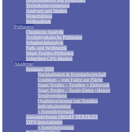
Demonstratoren und Prototypen
Technikumsvermietung
Analysen und Studien
Weiterbildung
Weißmaßstab
Prüfungen
Chemische Analytik
Textilphysikalische Prüfungen
Schadensfallanalyse
Farb- und Weißmetrik
Smart-Textiles-Prüfungen
Schnelltest CPA-Masken
Akademie
Seminare 2026
Nachhaltigkeit & Kreislaufwirtschaft
Crashkurs – vom Faden zur Fläche
Smart Textiles – Textilien + Elektronik
Smart Textiles – Textil+Elektr.+Heizen
Textilveredlung
Qualitätssicherung von Textilien
Individualseminar
» Anmeldeformular
Anwenderforum SMART TEXTILES
TITV-Innovationen
» Anmeldeformular