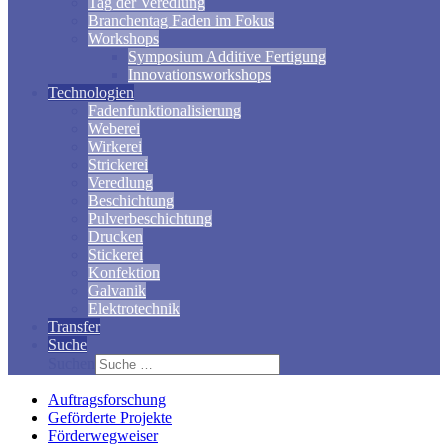
Tag der Veredlung
Branchentag Faden im Fokus
Workshops
Symposium Additive Fertigung
Innovationsworkshops
Technologien
Fadenfunktionalisierung
Weberei
Wirkerei
Strickerei
Veredlung
Beschichtung
Pulverbeschichtung
Drucken
Stickerei
Konfektion
Galvanik
Elektrotechnik
Transfer
Suche
Suchen
Auftragsforschung
Geförderte Projekte
Förderwegweiser