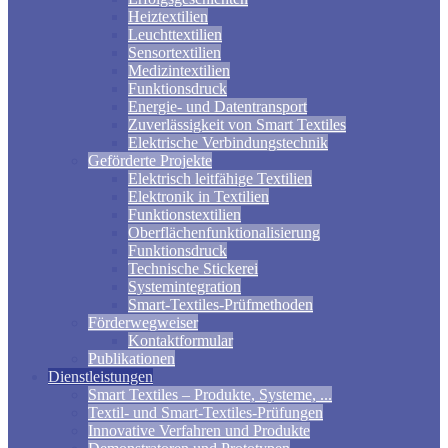
Heiztextilien
Leuchttextilien
Sensortextilien
Medizintextilien
Funktionsdruck
Energie- und Datentransport
Zuverlässigkeit von Smart Textiles
Elektrische Verbindungstechnik
Geförderte Projekte
Elektrisch leitfähige Textilien
Elektronik in Textilien
Funktionstextilien
Oberflächenfunktionalisierung
Funktionsdruck
Technische Stickerei
Systemintegration
Smart-Textiles-Prüfmethoden
Förderwegweiser
Kontaktformular
Publikationen
Dienstleistungen
Smart Textiles – Produkte, Systeme, ...
Textil- und Smart-Textiles-Prüfungen
Innovative Verfahren und Produkte