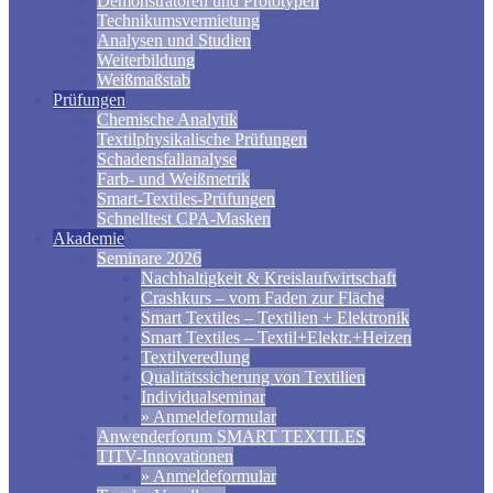
Demonstratoren und Prototypen
Technikumsvermietung
Analysen und Studien
Weiterbildung
Weißmaßstab
Prüfungen
Chemische Analytik
Textilphysikalische Prüfungen
Schadensfallanalyse
Farb- und Weißmetrik
Smart-Textiles-Prüfungen
Schnelltest CPA-Masken
Akademie
Seminare 2026
Nachhaltigkeit & Kreislaufwirtschaft
Crashkurs – vom Faden zur Fläche
Smart Textiles – Textilien + Elektronik
Smart Textiles – Textil+Elektr.+Heizen
Textilveredlung
Qualitätssicherung von Textilien
Individualseminar
» Anmeldeformular
Anwenderforum SMART TEXTILES
TITV-Innovationen
» Anmeldeformular