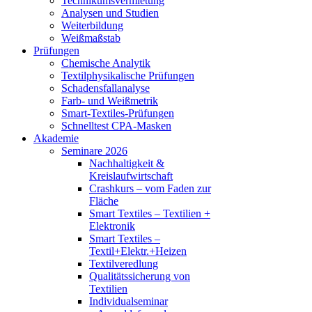
Technikumsvermietung
Analysen und Studien
Weiterbildung
Weißmaßstab
Prüfungen
Chemische Analytik
Textilphysikalische Prüfungen
Schadensfallanalyse
Farb- und Weißmetrik
Smart-Textiles-Prüfungen
Schnelltest CPA-Masken
Akademie
Seminare 2026
Nachhaltigkeit &
Kreislaufwirtschaft
Crashkurs – vom Faden zur
Fläche
Smart Textiles – Textilien +
Elektronik
Smart Textiles –
Textil+Elektr.+Heizen
Textilveredlung
Qualitätssicherung von
Textilien
Individualseminar