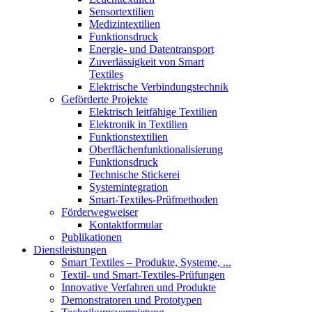
Sensortextilien
Medizintextilien
Funktionsdruck
Energie- und Datentransport
Zuverlässigkeit von Smart
Textiles
Elektrische Verbindungstechnik
Geförderte Projekte
Elektrisch leitfähige Textilien
Elektronik in Textilien
Funktionstextilien
Oberflächenfunktionalisierung
Funktionsdruck
Technische Stickerei
Systemintegration
Smart-Textiles-Prüfmethoden
Förderwegweiser
Kontaktformular
Publikationen
Dienstleistungen
Smart Textiles – Produkte, Systeme, ...
Textil- und Smart-Textiles-Prüfungen
Innovative Verfahren und Produkte
Demonstratoren und Prototypen