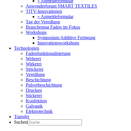
» Anmeldeformular
Anwenderforum SMART TEXTILES
TITV-Innovationen
» Anmeldeformular
Tag der Veredlung
Branchentag Faden im Fokus
Workshops
Symposium Additive Fertigung
Innovationsworkshops
Technologien
Fadenfunktionalisierung
Weberei
Wirkerei
Strickerei
Veredlung
Beschichtung
Pulverbeschichtung
Drucken
Stickerei
Konfektion
Galvanik
Elektrotechnik
Transfer
Suchen