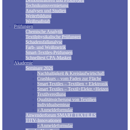
Demonstratoren und Prototypen
Technikumsvermietung
Analysen und Studien
Weiterbildung
Weißmaßstab
Prüfungen
Chemische Analytik
Textilphysikalische Prüfungen
Schadensfallanalyse
Farb- und Weißmetrik
Smart-Textiles-Prüfungen
Schnelltest CPA-Masken
Akademie
Seminare 2026
Nachhaltigkeit & Kreislaufwirtschaft
Crashkurs – vom Faden zur Fläche
Smart Textiles – Textilien + Elektronik
Smart Textiles – Textil+Elektr.+Heizen
Textilveredlung
Qualitätssicherung von Textilien
Individualseminar
» Anmeldeformular
Anwenderforum SMART TEXTILES
TITV-Innovationen
» Anmeldeformular