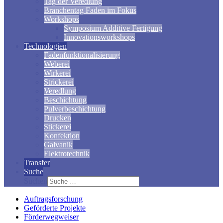
Tag der Veredlung
Branchentag Faden im Fokus
Workshops
Symposium Additive Fertigung
Innovationsworkshops
Technologien
Fadenfunktionalisierung
Weberei
Wirkerei
Strickerei
Veredlung
Beschichtung
Pulverbeschichtung
Drucken
Stickerei
Konfektion
Galvanik
Elektrotechnik
Transfer
Suche
Suchen
Auftragsforschung
Geförderte Projekte
Förderwegweiser