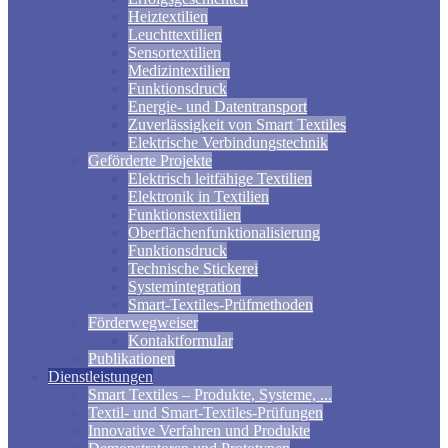
Heiztextilien
Leuchttextilien
Sensortextilien
Medizintextilien
Funktionsdruck
Energie- und Datentransport
Zuverlässigkeit von Smart Textiles
Elektrische Verbindungstechnik
Geförderte Projekte
Elektrisch leitfähige Textilien
Elektronik in Textilien
Funktionstextilien
Oberflächenfunktionalisierung
Funktionsdruck
Technische Stickerei
Systemintegration
Smart-Textiles-Prüfmethoden
Förderwegweiser
Kontaktformular
Publikationen
Dienstleistungen
Smart Textiles – Produkte, Systeme, ...
Textil- und Smart-Textiles-Prüfungen
Innovative Verfahren und Produkte