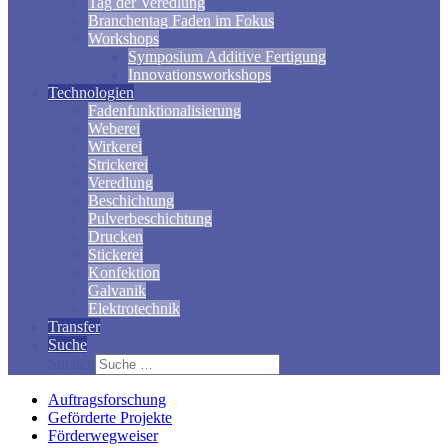
Tag der Veredlung
Branchentag Faden im Fokus
Workshops
Symposium Additive Fertigung
Innovationsworkshops
Technologien
Fadenfunktionalisierung
Weberei
Wirkerei
Strickerei
Veredlung
Beschichtung
Pulverbeschichtung
Drucken
Stickerei
Konfektion
Galvanik
Elektrotechnik
Transfer
Suche
Suchen
Auftragsforschung
Geförderte Projekte
Förderwegweiser