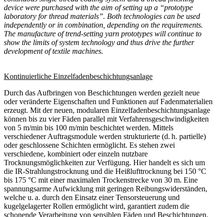
device were purchased with the aim of setting up a “prototype
laboratory for thread materials”. Both technologies can be used
independently or in combination, depending on the requirements.
The manufacture of trend-setting yarn prototypes will continue to
show the limits of system technology and thus drive the further
development of textile machines.
Kontinuierliche Einzelfadenbeschichtungsanlage
Durch das Aufbringen von Beschichtungen werden gezielt neue
oder veränderte Eigenschaften und Funktionen auf Fadenmaterialien
erzeugt. Mit der neuen, modularen Einzelfadenbeschichtungsanlage
können bis zu vier Fäden parallel mit Verfahrensgeschwindigkeiten
von 5 m/min bis 100 m/min beschichtet werden. Mittels
verschiedener Auftragsmodule werden strukturierte (d. h. partielle)
oder geschlossene Schichten ermöglicht. Es stehen zwei
verschiedene, kombiniert oder einzeln nutzbare
Trocknungsmöglichkeiten zur Verfügung. Hier handelt es sich um
die IR-Strahlungstrocknung und die Heißlufttrocknung bei 150 °C
bis 175 °C mit einer maximalen Trockenstrecke von 30 m. Eine
spannungsarme Aufwicklung mit geringen Reibungswiderständen,
welche u. a. durch den Einsatz einer Tensorsteuerung und
kugelgelagerter Rollen ermöglicht wird, garantiert zudem die
schonende Verarbeitung von sensiblen Fäden und Beschichtungen.