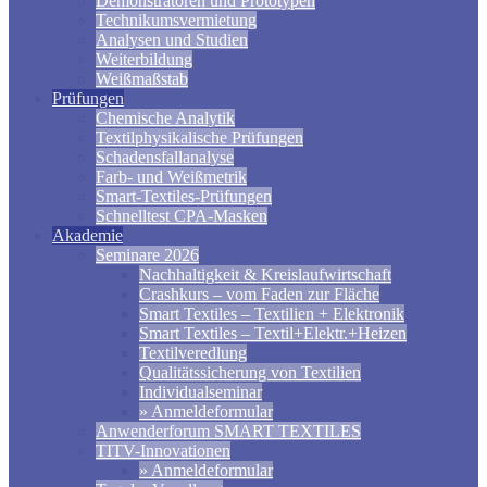
Demonstratoren und Prototypen
Technikumsvermietung
Analysen und Studien
Weiterbildung
Weißmaßstab
Prüfungen
Chemische Analytik
Textilphysikalische Prüfungen
Schadensfallanalyse
Farb- und Weißmetrik
Smart-Textiles-Prüfungen
Schnelltest CPA-Masken
Akademie
Seminare 2026
Nachhaltigkeit & Kreislaufwirtschaft
Crashkurs – vom Faden zur Fläche
Smart Textiles – Textilien + Elektronik
Smart Textiles – Textil+Elektr.+Heizen
Textilveredlung
Qualitätssicherung von Textilien
Individualseminar
» Anmeldeformular
Anwenderforum SMART TEXTILES
TITV-Innovationen
» Anmeldeformular