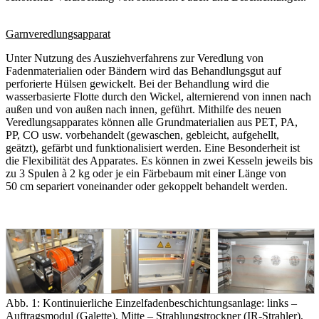
Garnveredlungsapparat
Unter Nutzung des Ausziehverfahrens zur Veredlung von
Fadenmaterialien oder Bändern wird das Behandlungsgut auf
perforierte Hülsen gewickelt. Bei der Behandlung wird die
wasserbasierte Flotte durch den Wickel, alternierend von innen nach
außen und von außen nach innen, geführt. Mithilfe des neuen
Veredlungsapparates können alle Grundmaterialien aus PET, PA,
PP, CO usw. vorbehandelt (gewaschen, gebleicht, aufgehellt,
geätzt), gefärbt und funktionalisiert werden. Eine Besonderheit ist
die Flexibilität des Apparates. Es können in zwei Kesseln jeweils bis
zu 3 Spulen à 2 kg oder je ein Färbebaum mit einer Länge von
50 cm separiert voneinander oder gekoppelt behandelt werden.
Abb. 1: Kontinuierliche Einzelfadenbeschichtungsanlage: links –
Auftragsmodul (Galette), Mitte – Strahlungstrockner (IR-Strahler),