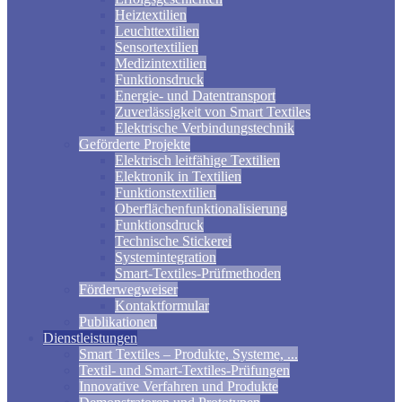
Heiztextilien
Leuchttextilien
Sensortextilien
Medizintextilien
Funktionsdruck
Energie- und Datentransport
Zuverlässigkeit von Smart Textiles
Elektrische Verbindungstechnik
Geförderte Projekte
Elektrisch leitfähige Textilien
Elektronik in Textilien
Funktionstextilien
Oberflächenfunktionalisierung
Funktionsdruck
Technische Stickerei
Systemintegration
Smart-Textiles-Prüfmethoden
Förderwegweiser
Kontaktformular
Publikationen
Dienstleistungen
Smart Textiles – Produkte, Systeme, ...
Textil- und Smart-Textiles-Prüfungen
Innovative Verfahren und Produkte