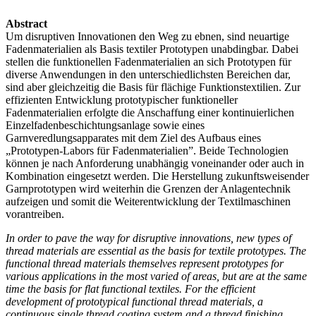
Abstract
Um disruptiven Innovationen den Weg zu ebnen, sind neuartige
Fadenmaterialien als Basis textiler Prototypen unabdingbar. Dabei
stellen die funktionellen Fadenmaterialien an sich Prototypen für
diverse Anwendungen in den unterschiedlichsten Bereichen dar,
sind aber gleichzeitig die Basis für flächige Funktionstextilien. Zur
effizienten Entwicklung prototypischer funktioneller
Fadenmaterialien erfolgte die Anschaffung einer kontinuierlichen
Einzelfadenbeschichtungsanlage sowie eines
Garnveredlungsapparates mit dem Ziel des Aufbaus eines
„Prototypen-Labors für Fadenmaterialien”. Beide Technologien
können je nach Anforderung unabhängig voneinander oder auch in
Kombination eingesetzt werden. Die Herstellung zukunftsweisender
Garnprototypen wird weiterhin die Grenzen der Anlagentechnik
aufzeigen und somit die Weiterentwicklung der Textilmaschinen
vorantreiben.
In order to pave the way for disruptive innovations, new types of
thread materials are essential as the basis for textile prototypes. The
functional thread materials themselves represent prototypes for
various applications in the most varied of areas, but are at the same
time the basis for flat functional textiles. For the efficient
development of prototypical functional thread materials, a
continuous single thread coating system and a thread finishing