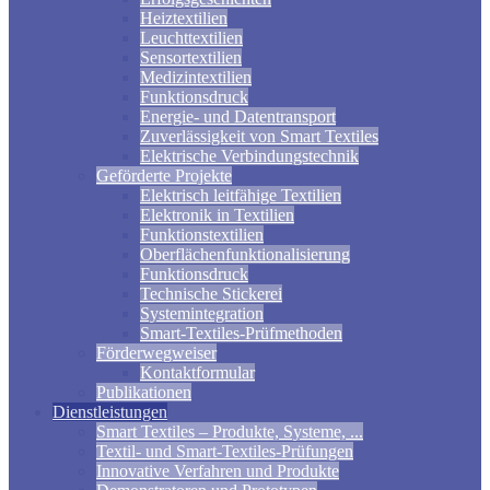
Heiztextilien
Leuchttextilien
Sensortextilien
Medizintextilien
Funktionsdruck
Energie- und Datentransport
Zuverlässigkeit von Smart Textiles
Elektrische Verbindungstechnik
Geförderte Projekte
Elektrisch leitfähige Textilien
Elektronik in Textilien
Funktionstextilien
Oberflächenfunktionalisierung
Funktionsdruck
Technische Stickerei
Systemintegration
Smart-Textiles-Prüfmethoden
Förderwegweiser
Kontaktformular
Publikationen
Dienstleistungen
Smart Textiles – Produkte, Systeme, ...
Textil- und Smart-Textiles-Prüfungen
Innovative Verfahren und Produkte