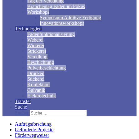
Tag der Veredlung
Branchentag Faden im Fokus
Workshops
Symposium Additive Fertigung
Innovationsworkshops
Technologien
Fadenfunktionalisierung
Weberei
Wirkerei
Strickerei
Veredlung
Beschichtung
Pulverbeschichtung
Drucken
Stickerei
Konfektion
Galvanik
Elektrotechnik
Transfer
Suche
Suchen
Auftragsforschung
Geförderte Projekte
Förderwegweiser