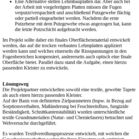
Eine Alternative stellen Lehmbauplatten dar. Aber auch bei
der Arbeit mit vorgefertigten Platten müssen die Fugen
verputzt/verspachtelt und anschließend Putzgewebe flächig
oder partiell eingearbeitet werden. Nachdem die erste
Putzebene mit dem Putzgewebe etwas angezogen hat, kann
die letzte Putzschicht aufgebracht werden.
Im Projekt sollte daher ein finales Oberflächenmaterial entwickelt
werden, das auf die trocken verbauten Lehmplatten appliziert
werden kann und welches einerseits die Rissspannungen in den
Fugenbereichen kompensiert, andererseits auch optisch eine finale
Oberfläche bietet. Paral­lel dazu stand die Aufgabe, einen hierzu
passenden Kleister zu entwickeln.
Lösungsweg
Die Projektpartner entwickelten sowohl eine textile, gewebte Tapete
als auch einen hierzu passenden Kleister.
Auf der Basis von definierten Zielparametern (bspw. in Bezug auf
Sorptionsverhalten, Maßänderung bei Feuchteeinfluss, fungizide
Beständigkeit, Schnittkantenstabilität) wurden unterschiedliche
textile Grundmaterialien (Natur‑ und Chemiefasern) betrachtet und
Webversuche durchgeführt.
Es wurden Textilveredlungsprozesse entwickelt, mit welchen die