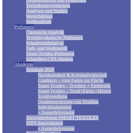
Demonstratoren und Prototypen
Technikumsvermietung
Analysen und Studien
Weiterbildung
Weißmaßstab
Prüfungen
Chemische Analytik
Textilphysikalische Prüfungen
Schadensfallanalyse
Farb- und Weißmetrik
Smart-Textiles-Prüfungen
Schnelltest CPA-Masken
Akademie
Seminare 2026
Nachhaltigkeit & Kreislaufwirtschaft
Crashkurs – vom Faden zur Fläche
Smart Textiles – Textilien + Elektronik
Smart Textiles – Textil+Elektr.+Heizen
Textilveredlung
Qualitätssicherung von Textilien
Individualseminar
» Anmeldeformular
Anwenderforum SMART TEXTILES
TITV-Innovationen
» Anmeldeformular