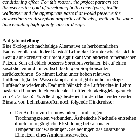
conditioning effect. For this reason, the project partners set
themselves the goal of developing both a new type of textile
wallpaper and the appropriate paste that would preserve the
absorption and desorption properties of the clay, while at the same
time enabling high-quality interior design.
Aufgabenstellung
Eine ökologisch nachhaltige Alternative zu herkömmlichen
Baumaterialien stellt der Baustoff Lehm dar. Er unterscheidet sich in
Bezug auf Porenstruktur nicht signifikant von anderen mineralischen
Putzen. Sein erheblich besseres Sorptionsverhalten ist auf einen
zusätzlichen und mineralisch bedingten Sorptionsanteil
zurückzuführen. So nimmt Lehm unter hohen relativen
Luftfeuchtigkeiten Wasserdampf auf und gibt ihn bei niedriger
Luftfeuchte wieder ab. Dadurch hält sich die Luftfeuchte in Lehm-
basierten Räumen in einem idealen Luftfeuchtigkeitsgleichgewicht
von 45 % bis 55 %. Allerdings bestehen für den flächendeckenden
Einsatz von Lehmbaustoffen noch folgende Hindernisse:
Der Aufbau von Lehmwänden ist mit langen
Trocknungszeiten verbunden. Ästhetische Nachteile entstehen
durch unumgängliche Rissbildung bei saisonalen
Temperaturschwankungen. Sie bedingen das zusätzliche
Einputzen eines Armierungsgewebes.