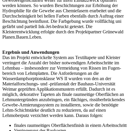
Gewebeeigenschaften weiter für ihren Einsatzzweck optimiert
werden können. So wurden Beschichtungen zur Erhöhung der
Hydrophilie für die Gewebe aus Chemiefasern erarbeitet und die
Durchscheinigkeit bei hellen Farben ebenfalls durch Auftrag einer
Beschichtung beeinflusst. Die Farbgebung wurde vollflächig uni
gefärbt und partiell Ink-Jet-bedruckt getestet. Die
Kleisterentwicklung erfolgte durch den Projektpartner Grünewald
Planen.Bauen.Leben.
Ergebnis und Anwendungen
Das im Projekt entwickelte System aus Textiltapete und Kleister
verringert die Anzahl der bisher notwendigen Arbeitsschritte im
Lehmbau – insbesondere zur Vermeidung von Rissen im Fugen­
bereich von Lehmplatten. Die Anforderungen an die
Wasserdampfsorptionsklasse WS II wurden von den an der
Materialforschungs‑ und ‑prüfanstalt der Bauhaus-Universität
Weimar geprüften Applikationsmustern erfüllt. Dadurch ist es
möglich, dekorative Tapeten als finale raumseitige Oberflächen an
Lehmuntergründen anzubringen, ein flächiges, rissüberbrückendes
Gewebe-Armierungssystem zu installieren, sowie die benötigte
Lehm-Schichtstärke deutlich zu reduzieren, da auf einen
Lehmoberputz verzichtet werden kann. Daraus folgen:
finales raumseitiges Oberflächenfinish in einem Arbeitsschritt
Verringerung der Baukosten