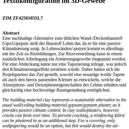
Textilkonfiguration im 3D-Gewebe
ZIM ZF4250105SL7
Abstract
Eine nachhaltige Alternative zum üblichen Wand-/Deckenbaustoff
Gips/Gipsputz stellt der Baustoff Lehm dar, da er für eine passive
Klimatisierung sorgt. In Lehmwänden/-putzen kommt es allerdings
mit der Zeit zu Rissbildungen. Zur Rissvermeidung kann in einem
zusätzlichen Arbeitsgang ein Armierungsgewebe eingeputzt werden.
Für eine Abdeckung käme nur eine Tapezierung infrage, was jedoch
den Klimatisierungseffekt zerstören würde. Daher haben sich die
Projektpartner das Ziel gestellt, sowohl eine neuartige textile Tapete
als auch den hierzu passenden Kleister zu entwickeln, welche die
Absorptions‑ und Desorptionseigenschaften des Lehms erhalten und
gleichzeitig eine hochwertige Raumgestaltung ermöglichen.
The building material clay represents a sustainable alternative to the
usual wall/ceiling building material gypsum/gypsum plaster, as it
provides passive climate control. In clay walls/plasters, however,
cracks can form over time. To prevent cracking, a reinforcing fabric
can be plastered in as an additional step. For a covering, only
wallpapering would be an option, but this would destroy the air-