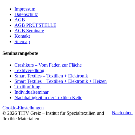
Impressum
Datenschutz
AGB
AGB PRÜFSTELLE
AGB Seminare
Kontakt
Sitemap
Seminarangebote
Crashkurs – Vom Faden zur Fläche
Textilveredlung
Smart Textiles – Textilien + Elektronik
Smart Textiles – Textilien + Elektronik + Heizen
Textilprüfung
Individualseminar
Nachhaltigkeit in der Textilen Kette
Cookie-Einstellungen
Nach oben
© 2026 TITV Greiz – Institut für Spezialtextilien und
flexible Materialien