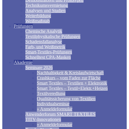
Demonstratoren und Prototypen
Technikumsvermietung
Analysen und Studien
Weiterbildung
Weißmaßstab
Prüfungen
Chemische Analytik
Textilphysikalische Prüfungen
Schadensfallanalyse
Farb- und Weißmetrik
Smart-Textiles-Prüfungen
Schnelltest CPA-Masken
Akademie
Seminare 2026
Nachhaltigkeit & Kreislaufwirtschaft
Crashkurs – vom Faden zur Fläche
Smart Textiles – Textilien + Elektronik
Smart Textiles – Textil+Elektr.+Heizen
Textilveredlung
Qualitätssicherung von Textilien
Individualseminar
» Anmeldeformular
Anwenderforum SMART TEXTILES
TITV-Innovationen
» Anmeldeformular