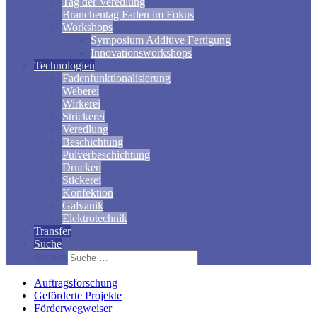
Tag der Veredlung
Branchentag Faden im Fokus
Workshops
Symposium Additive Fertigung
Innovationsworkshops
Technologien
Fadenfunktionalisierung
Weberei
Wirkerei
Strickerei
Veredlung
Beschichtung
Pulverbeschichtung
Drucken
Stickerei
Konfektion
Galvanik
Elektrotechnik
Transfer
Suche
Suchen
Auftragsforschung
Geförderte Projekte
Förderwegweiser