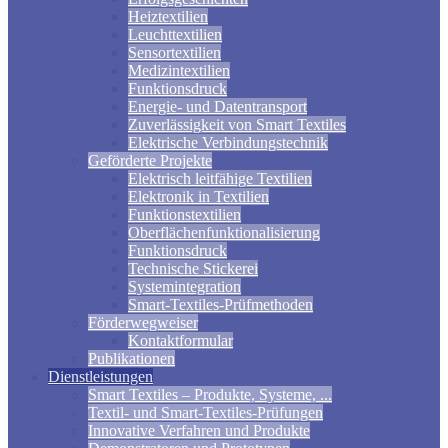
Heiztextilien
Leuchttextilien
Sensortextilien
Medizintextilien
Funktionsdruck
Energie- und Datentransport
Zuverlässigkeit von Smart Textiles
Elektrische Verbindungstechnik
Geförderte Projekte
Elektrisch leitfähige Textilien
Elektronik in Textilien
Funktionstextilien
Oberflächenfunktionalisierung
Funktionsdruck
Technische Stickerei
Systemintegration
Smart-Textiles-Prüfmethoden
Förderwegweiser
Kontaktformular
Publikationen
Dienstleistungen
Smart Textiles – Produkte, Systeme, ...
Textil- und Smart-Textiles-Prüfungen
Innovative Verfahren und Produkte