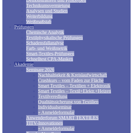
Demonstratoren und Prototypen
Technikumsvermietung
Analysen und Studien
Weiterbildung
Weißmaßstab
Prüfungen
Chemische Analytik
Textilphysikalische Prüfungen
Schadensfallanalyse
Farb- und Weißmetrik
Smart-Textiles-Prüfungen
Schnelltest CPA-Masken
Akademie
Seminare 2026
Nachhaltigkeit & Kreislaufwirtschaft
Crashkurs – vom Faden zur Fläche
Smart Textiles – Textilien + Elektronik
Smart Textiles – Textil+Elektr.+Heizen
Textilveredlung
Qualitätssicherung von Textilien
Individualseminar
» Anmeldeformular
Anwenderforum SMART TEXTILES
TITV-Innovationen
» Anmeldeformular