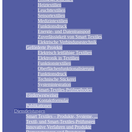
Heiztextilien
Leuchttextilien
Sensortextilien
Medizintextilien
Funktionsdruck
Energie- und Datentransport
Zuverlässigkeit von Smart Textiles
Elektrische Verbindungstechnik
Geförderte Projekte
Elektrisch leitfähige Textilien
Elektronik in Textilien
Funktionstextilien
Oberflächenfunktionalisierung
Funktionsdruck
Technische Stickerei
Systemintegration
Smart-Textiles-Prüfmethoden
Förderwegweiser
Kontaktformular
Publikationen
Dienstleistungen
Smart Textiles – Produkte, Systeme, ...
Textil- und Smart-Textiles-Prüfungen
Innovative Verfahren und Produkte