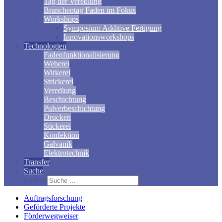
Tag der Veredlung
Branchentag Faden im Fokus
Workshops
Symposium Additive Fertigung
Innovationsworkshops
Technologien
Fadenfunktionalisierung
Weberei
Wirkerei
Strickerei
Veredlung
Beschichtung
Pulverbeschichtung
Drucken
Stickerei
Konfektion
Galvanik
Elektrotechnik
Transfer
Suche
Suchen
Auftragsforschung
Geförderte Projekte
Förderwegweiser