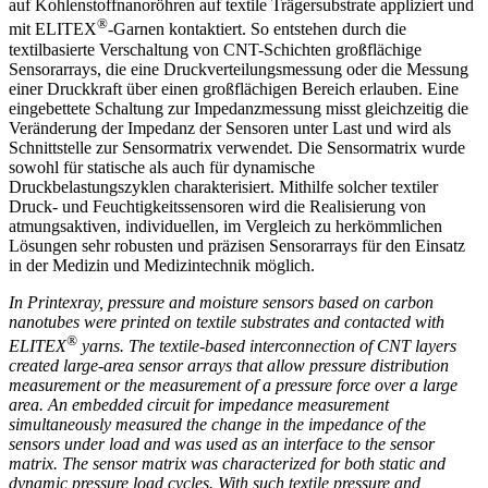
auf Kohlenstoffnanoröhren auf textile Trägersubstrate appliziert und
®
mit ELITEX
-Garnen kontaktiert. So entstehen durch die
textilbasierte Verschaltung von CNT-Schichten großflächige
Sensorarrays, die eine Druckverteilungsmessung oder die Messung
einer Druckkraft über einen großflächigen Bereich erlauben. Eine
eingebettete Schaltung zur Impedanzmessung misst gleichzeitig die
Veränderung der Impedanz der Sensoren unter Last und wird als
Schnittstelle zur Sensormatrix verwendet. Die Sensormatrix wurde
sowohl für statische als auch für dynamische
Druckbelastungszyklen charakterisiert. Mithilfe solcher textiler
Druck- und Feuchtigkeitssensoren wird die Realisierung von
atmungsaktiven, individuellen, im Vergleich zu herkömmlichen
Lösungen sehr robusten und präzisen Sensorarrays für den Einsatz
in der Medizin und Medizintechnik möglich.
In Printexray, pressure and moisture sensors based on carbon
nanotubes were printed on textile substrates and contacted with
®
ELITEX
yarns. The textile-based interconnection of CNT layers
created large-area sensor arrays that allow pressure distribution
measurement or the measurement of a pressure force over a large
area. An embedded circuit for impedance measurement
simultaneously measured the change in the impedance of the
sensors under load and was used as an interface to the sensor
matrix. The sensor matrix was characterized for both static and
dynamic pressure load cycles. With such textile pressure and