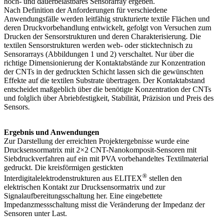
hoch- und dauerbelastbares Sensorarray ergeben.
Nach Definition der Anforderungen für verschiedene
Anwendungsfälle werden leitfähig strukturierte textile Flächen und
deren Druckvorbehandlung entwickelt, gefolgt von Versuchen zum
Drucken der Sensorstrukturen und deren Charakterisierung. Die
textilen Sensorstrukturen werden web- oder sticktechnisch zu
Sensorarrays (Abbildungen 1 und 2) verschaltet. Nur über die
richtige Dimensionierung der Kontaktabstände zur Konzentration
der CNTs in der gedruckten Schicht lassen sich die gewünschten
Effekte auf die textilen Substrate übertragen. Der Kontaktabstand
entscheidet maßgeblich über die benötigte Konzentration der CNTs
und folglich über Abriebfestigkeit, Stabilität, Präzision und Preis des
Sensors.
Ergebnis und Anwendungen
Zur Darstellung der erreichten Projektergebnisse wurde eine
Drucksensormatrix mit 2×2 CNT-Nanokomposit-Sensoren mit
Siebdruckverfahren auf ein mit PVA vorbehandeltes Textilmaterial
gedruckt. Die kreisförmigen gestickten
®
Interdigitalelektrodenstrukturen aus ELITEX
stellen den
elektrischen Kontakt zur Drucksensormatrix und zur
Signalaufbereitungsschaltung her. Eine eingebettete
Impedanzmessschaltung misst die Veränderung der Impedanz der
Sensoren unter Last.