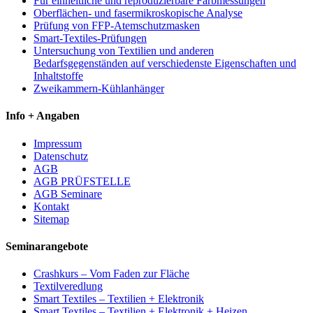
Für einheitliche und reproduzierbare Farbmessungen
Oberflächen- und fasermikroskopische Analyse
Prüfung von FFP-Atemschutzmasken
Smart-Textiles-Prüfungen
Untersuchung von Textilien und anderen
Bedarfsgegenständen auf verschiedenste Eigenschaften und
Inhaltstoffe
Zweikammern-Kühlanhänger
Info + Angaben
Impressum
Datenschutz
AGB
AGB PRÜFSTELLE
AGB Seminare
Kontakt
Sitemap
Seminarangebote
Crashkurs – Vom Faden zur Fläche
Textilveredlung
Smart Textiles – Textilien + Elektronik
Smart Textiles – Textilien + Elektronik + Heizen