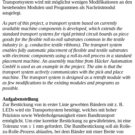
Transportsystem wird mit möglichst wenigen Modifikationen an den
bestehenden Modulen und Programmen als Nachrüstmodul
ausgelegt.
As part of this project, a transport system based on currently
available machine components is developed, which extends the
standard transport systems for rigid printed circuit boards as piece
goods for the flexible roll-to-roll substrates common in the textile
industry (e. g. conductive textile ribbons). The transport system
enables fully automatic placement of flexible and textile substrates
with electronic components using a roll-to-roll process in a standard
placement machine. An assembly machine from Häcker Automation
GmbH is used as an example in the project. The aim is that the
transport system actively communicates with the pick and place
machine. The transport system is designed as a retrofit module with
as few modifications to the existing modules and programs as
possible.
Aufgabenstellung
Zur Bestückung von in erster Linie gewebten Bändern mit z. B.
LEDs wird ein Transportsystem benötigt, welches mit hoher
Präzision sowie Wiederholgenauigkeit einen Bandtransport
ermöglicht. Um eine korrekte Bestückung zu gewährleisten, ist eine
Toleranz von ± 1 mm gefordert. Die Bandbestückung soll als Rolle-
zu-Rolle-Prozess ablaufen, bei dem Bänder mit einer Breite von