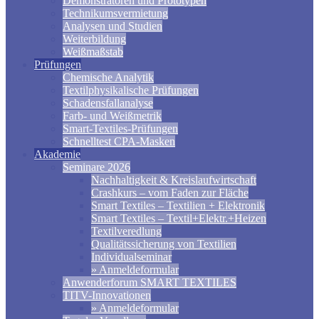
Demonstratoren und Prototypen
Technikumsvermietung
Analysen und Studien
Weiterbildung
Weißmaßstab
Prüfungen
Chemische Analytik
Textilphysikalische Prüfungen
Schadensfallanalyse
Farb- und Weißmetrik
Smart-Textiles-Prüfungen
Schnelltest CPA-Masken
Akademie
Seminare 2026
Nachhaltigkeit & Kreislaufwirtschaft
Crashkurs – vom Faden zur Fläche
Smart Textiles – Textilien + Elektronik
Smart Textiles – Textil+Elektr.+Heizen
Textilveredlung
Qualitätssicherung von Textilien
Individualseminar
» Anmeldeformular
Anwenderforum SMART TEXTILES
TITV-Innovationen
» Anmeldeformular