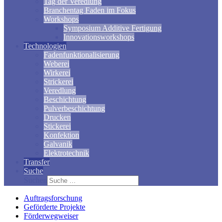
Tag der Veredlung
Branchentag Faden im Fokus
Workshops
Symposium Additive Fertigung
Innovationsworkshops
Technologien
Fadenfunktionalisierung
Weberei
Wirkerei
Strickerei
Veredlung
Beschichtung
Pulverbeschichtung
Drucken
Stickerei
Konfektion
Galvanik
Elektrotechnik
Transfer
Suche
Suchen
Auftragsforschung
Geförderte Projekte
Förderwegweiser