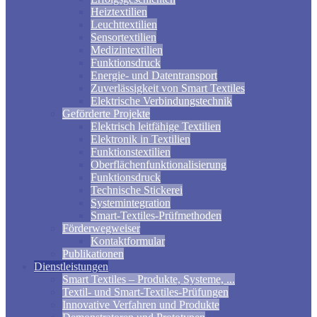
Heiztextilien
Leuchttextilien
Sensortextilien
Medizintextilien
Funktionsdruck
Energie- und Datentransport
Zuverlässigkeit von Smart Textiles
Elektrische Verbindungstechnik
Geförderte Projekte
Elektrisch leitfähige Textilien
Elektronik in Textilien
Funktionstextilien
Oberflächenfunktionalisierung
Funktionsdruck
Technische Stickerei
Systemintegration
Smart-Textiles-Prüfmethoden
Förderwegweiser
Kontaktformular
Publikationen
Dienstleistungen
Smart Textiles – Produkte, Systeme, ...
Textil- und Smart-Textiles-Prüfungen
Innovative Verfahren und Produkte