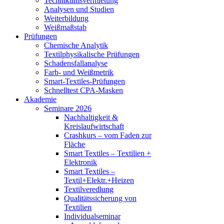
Technikumsvermietung
Analysen und Studien
Weiterbildung
Weißmaßstab
Prüfungen
Chemische Analytik
Textilphysikalische Prüfungen
Schadensfallanalyse
Farb- und Weißmetrik
Smart-Textiles-Prüfungen
Schnelltest CPA-Masken
Akademie
Seminare 2026
Nachhaltigkeit &
Kreislaufwirtschaft
Crashkurs – vom Faden zur
Fläche
Smart Textiles – Textilien +
Elektronik
Smart Textiles –
Textil+Elektr.+Heizen
Textilveredlung
Qualitätssicherung von
Textilien
Individualseminar