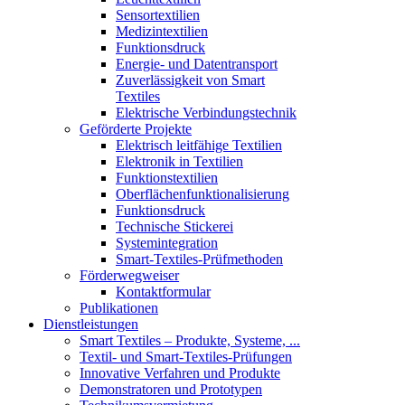
Sensortextilien
Medizintextilien
Funktionsdruck
Energie- und Datentransport
Zuverlässigkeit von Smart
Textiles
Elektrische Verbindungstechnik
Geförderte Projekte
Elektrisch leitfähige Textilien
Elektronik in Textilien
Funktionstextilien
Oberflächenfunktionalisierung
Funktionsdruck
Technische Stickerei
Systemintegration
Smart-Textiles-Prüfmethoden
Förderwegweiser
Kontaktformular
Publikationen
Dienstleistungen
Smart Textiles – Produkte, Systeme, ...
Textil- und Smart-Textiles-Prüfungen
Innovative Verfahren und Produkte
Demonstratoren und Prototypen