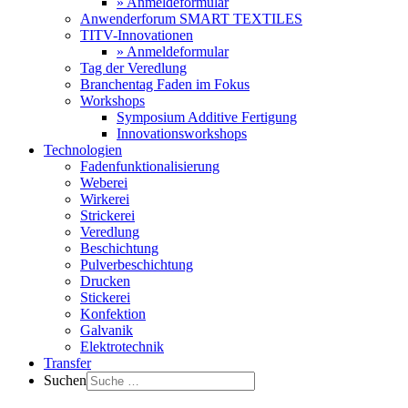
» Anmeldeformular
Anwenderforum SMART TEXTILES
TITV-Innovationen
» Anmeldeformular
Tag der Veredlung
Branchentag Faden im Fokus
Workshops
Symposium Additive Fertigung
Innovationsworkshops
Technologien
Fadenfunktionalisierung
Weberei
Wirkerei
Strickerei
Veredlung
Beschichtung
Pulverbeschichtung
Drucken
Stickerei
Konfektion
Galvanik
Elektrotechnik
Transfer
Suchen