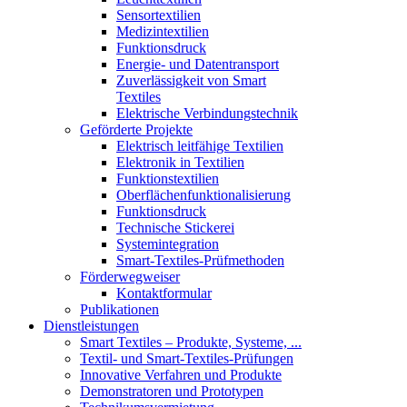
Sensortextilien
Medizintextilien
Funktionsdruck
Energie- und Datentransport
Zuverlässigkeit von Smart
Textiles
Elektrische Verbindungstechnik
Geförderte Projekte
Elektrisch leitfähige Textilien
Elektronik in Textilien
Funktionstextilien
Oberflächenfunktionalisierung
Funktionsdruck
Technische Stickerei
Systemintegration
Smart-Textiles-Prüfmethoden
Förderwegweiser
Kontaktformular
Publikationen
Dienstleistungen
Smart Textiles – Produkte, Systeme, ...
Textil- und Smart-Textiles-Prüfungen
Innovative Verfahren und Produkte
Demonstratoren und Prototypen