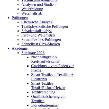
Technikumsvermietung
Analysen und Studien
Weiterbildung
Weißmaßstab
Prüfungen
Chemische Analytik
Textilphysikalische Prüfungen
Schadensfallanalyse
Farb- und Weißmetrik
Smart-Textiles-Prüfungen
Schnelltest CPA-Masken
Akademie
Seminare 2026
Nachhaltigkeit &
Kreislaufwirtschaft
Crashkurs – vom Faden zur
Fläche
Smart Textiles – Textilien +
Elektronik
Smart Textiles –
Textil+Elektr.+Heizen
Textilveredlung
Qualitätssicherung von
Textilien
Individualseminar