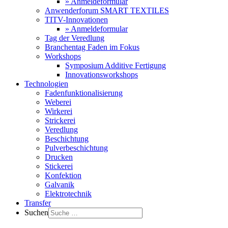
» Anmeldeformular
Anwenderforum SMART TEXTILES
TITV-Innovationen
» Anmeldeformular
Tag der Veredlung
Branchentag Faden im Fokus
Workshops
Symposium Additive Fertigung
Innovationsworkshops
Technologien
Fadenfunktionalisierung
Weberei
Wirkerei
Strickerei
Veredlung
Beschichtung
Pulverbeschichtung
Drucken
Stickerei
Konfektion
Galvanik
Elektrotechnik
Transfer
Suchen