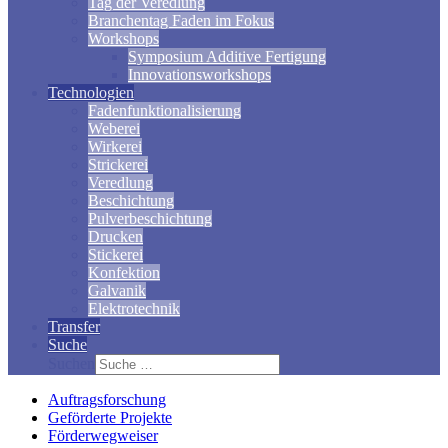
Tag der Veredlung
Branchentag Faden im Fokus
Workshops
Symposium Additive Fertigung
Innovationsworkshops
Technologien
Fadenfunktionalisierung
Weberei
Wirkerei
Strickerei
Veredlung
Beschichtung
Pulverbeschichtung
Drucken
Stickerei
Konfektion
Galvanik
Elektrotechnik
Transfer
Suche
Suchen
Auftragsforschung
Geförderte Projekte
Förderwegweiser