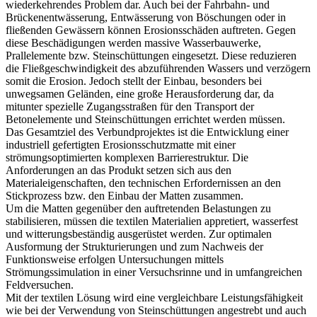
wiederkehrendes Problem dar. Auch bei der Fahrbahn- und
Brückenentwässerung, Entwässerung von Böschungen oder in
fließenden Gewässern können Erosionsschäden auftreten. Gegen
diese Beschädigungen werden massive Wasserbauwerke,
Prallelemente bzw. Steinschüttungen eingesetzt. Diese reduzieren
die Fließgeschwindigkeit des abzuführenden Wassers und verzögern
somit die Erosion. Jedoch stellt der Einbau, besonders bei
unwegsamen Geländen, eine große Herausforderung dar, da
mitunter spezielle Zugangsstraßen für den Transport der
Betonelemente und Steinschüttungen errichtet werden müssen.
Das Gesamtziel des Verbundprojektes ist die Entwicklung einer
industriell gefertigten Erosionsschutzmatte mit einer
strömungsoptimierten komplexen Barrierestruktur. Die
Anforderungen an das Produkt setzen sich aus den
Materialeigenschaften, den technischen Erfordernissen an den
Stickprozess bzw. den Einbau der Matten zusammen.
Um die Matten gegenüber den auftretenden Belastungen zu
stabilisieren, müssen die textilen Materialien appretiert, wasserfest
und witterungsbeständig ausgerüstet werden. Zur optimalen
Ausformung der Strukturierungen und zum Nachweis der
Funktionsweise erfolgen Untersuchungen mittels
Strömungssimulation in einer Versuchsrinne und in umfangreichen
Feldversuchen.
Mit der textilen Lösung wird eine vergleichbare Leistungsfähigkeit
wie bei der Verwendung von Steinschüttungen angestrebt und auch