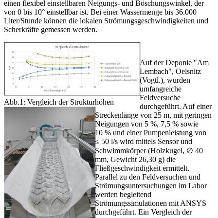
einen flexibel einstellbaren Neigungs- und Böschungswinkel, der
von 0 bis 10° einstellbar ist. Bei einer Wassermenge bis 36.000
Liter/Stunde können die lokalen Strömungsgeschwindigkeiten und
Scherkräfte gemessen werden.
Auf der Deponie "Am
Lembach", Oelsnitz
(Vogtl.), wurden
umfangreiche
Feldversuche
Abb.1: Vergleich der Strukturhöhen
durchgeführt. Auf einer
Streckenlänge von 25 m, mit geringen
Neigungen von 5 %, 7,5 % sowie
10 % und einer Pumpenleistung von
≤ 50 l/s wird mittels Sensor und
Schwimmkörper (Holzkugel, ∅ 40
mm, Gewicht 26,30 g) die
Fließgeschwindigkeit ermittelt.
Parallel zu den Feldversuchen und
Strömungsuntersuchungen im Labor
werden begleitend
Strömungssimulationen mit ANSYS
durchgeführt. Ein Vergleich der