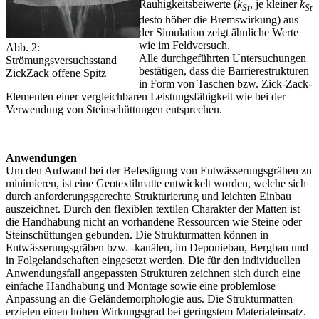
Rauhigkeitsbeiwerte (
k
, je kleiner
k
St
St
desto höher die Bremswirkung) aus
der Simulation zeigt ähnliche Werte
wie im Feldversuch.
Abb. 2:
Alle durchgeführten Untersuchungen
Strömungsversuchsstand
bestätigen, dass die Barrierestrukturen
ZickZack offene Spitz
in Form von Taschen bzw. Zick-Zack-
Elementen einer vergleichbaren Leistungsfähigkeit wie bei der
Verwendung von Steinschüttungen entsprechen.
Anwendungen
Um den Aufwand bei der Befestigung von Entwässerungsgräben zu
minimieren, ist eine Geotextilmatte entwickelt worden, welche sich
durch anforderungsgerechte Strukturierung und leichten Einbau
auszeichnet. Durch den flexiblen textilen Charakter der Matten ist
die Handhabung nicht an vorhandene Ressourcen wie Steine oder
Steinschüttungen gebunden. Die Strukturmatten können in
Entwässerungsgräben bzw. -kanälen, im Deponiebau, Bergbau und
in Folgelandschaften eingesetzt werden. Die für den individuellen
Anwendungsfall angepassten Strukturen zeichnen sich durch eine
einfache Handhabung und Montage sowie eine problemlose
Anpassung an die Geländemorphologie aus. Die Strukturmatten
erzielen einen hohen Wirkungsgrad bei geringstem Materialeinsatz.