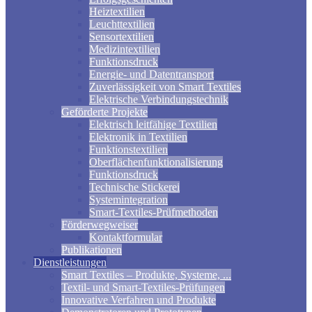
Heiztextilien
Leuchttextilien
Sensortextilien
Medizintextilien
Funktionsdruck
Energie- und Datentransport
Zuverlässigkeit von Smart Textiles
Elektrische Verbindungstechnik
Geförderte Projekte
Elektrisch leitfähige Textilien
Elektronik in Textilien
Funktionstextilien
Oberflächenfunktionalisierung
Funktionsdruck
Technische Stickerei
Systemintegration
Smart-Textiles-Prüfmethoden
Förderwegweiser
Kontaktformular
Publikationen
Dienstleistungen
Smart Textiles – Produkte, Systeme, ...
Textil- und Smart-Textiles-Prüfungen
Innovative Verfahren und Produkte