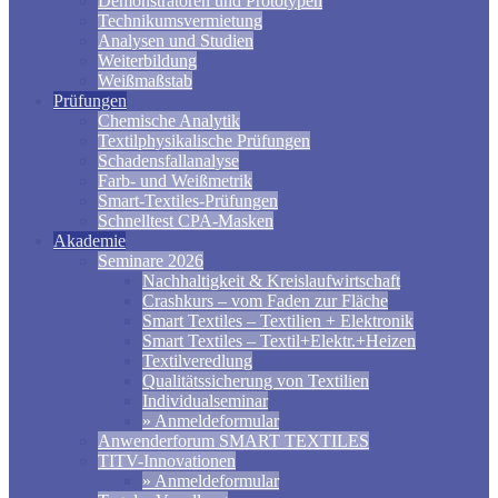
Demonstratoren und Prototypen
Technikumsvermietung
Analysen und Studien
Weiterbildung
Weißmaßstab
Prüfungen
Chemische Analytik
Textilphysikalische Prüfungen
Schadensfallanalyse
Farb- und Weißmetrik
Smart-Textiles-Prüfungen
Schnelltest CPA-Masken
Akademie
Seminare 2026
Nachhaltigkeit & Kreislaufwirtschaft
Crashkurs – vom Faden zur Fläche
Smart Textiles – Textilien + Elektronik
Smart Textiles – Textil+Elektr.+Heizen
Textilveredlung
Qualitätssicherung von Textilien
Individualseminar
» Anmeldeformular
Anwenderforum SMART TEXTILES
TITV-Innovationen
» Anmeldeformular