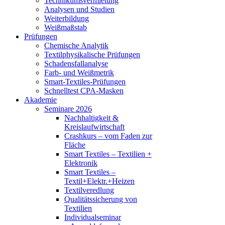
Technikumsvermietung
Analysen und Studien
Weiterbildung
Weißmaßstab
Prüfungen
Chemische Analytik
Textilphysikalische Prüfungen
Schadensfallanalyse
Farb- und Weißmetrik
Smart-Textiles-Prüfungen
Schnelltest CPA-Masken
Akademie
Seminare 2026
Nachhaltigkeit &
Kreislaufwirtschaft
Crashkurs – vom Faden zur
Fläche
Smart Textiles – Textilien +
Elektronik
Smart Textiles –
Textil+Elektr.+Heizen
Textilveredlung
Qualitätssicherung von
Textilien
Individualseminar