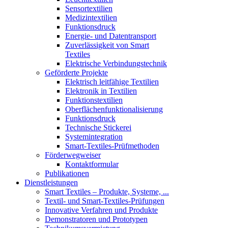
Sensortextilien
Medizintextilien
Funktionsdruck
Energie- und Datentransport
Zuverlässigkeit von Smart
Textiles
Elektrische Verbindungstechnik
Geförderte Projekte
Elektrisch leitfähige Textilien
Elektronik in Textilien
Funktionstextilien
Oberflächenfunktionalisierung
Funktionsdruck
Technische Stickerei
Systemintegration
Smart-Textiles-Prüfmethoden
Förderwegweiser
Kontaktformular
Publikationen
Dienstleistungen
Smart Textiles – Produkte, Systeme, ...
Textil- und Smart-Textiles-Prüfungen
Innovative Verfahren und Produkte
Demonstratoren und Prototypen