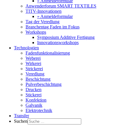
» Anmeldeformular
Anwenderforum SMART TEXTILES
TITV-Innovationen
» Anmeldeformular
Tag der Veredlung
Branchentag Faden im Fokus
Workshops
Symposium Additive Fertigung
Innovationsworkshops
Technologien
Fadenfunktionalisierung
Weberei
Wirkerei
Strickerei
Veredlung
Beschichtung
Pulverbeschichtung
Drucken
Stickerei
Konfektion
Galvanik
Elektrotechnik
Transfer
Suchen