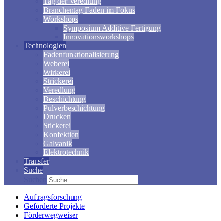
Tag der Veredlung
Branchentag Faden im Fokus
Workshops
Symposium Additive Fertigung
Innovationsworkshops
Technologien
Fadenfunktionalisierung
Weberei
Wirkerei
Strickerei
Veredlung
Beschichtung
Pulverbeschichtung
Drucken
Stickerei
Konfektion
Galvanik
Elektrotechnik
Transfer
Suche
Suchen
Auftragsforschung
Geförderte Projekte
Förderwegweiser