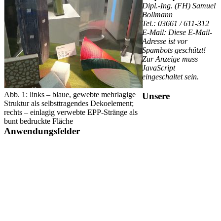
Dipl.-Ing. (FH) Samuel
Bollmann
Tel.: 03661 / 611-312
E-Mail:
Diese E-Mail-
Adresse ist vor
Spambots geschützt!
Zur Anzeige muss
JavaScript
eingeschaltet sein.
Abb. 1: links – blaue, gewebte mehrlagige
Unsere
Struktur als selbsttragendes Dekoelement;
rechts – einlagig verwebte EPP-Stränge als
bunt bedruckte Fläche
Anwendungsfelder