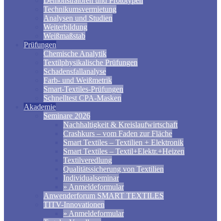
Demonstratoren und Prototypen
Technikumsvermietung
Analysen und Studien
Weiterbildung
Weißmaßstab
Prüfungen
Chemische Analytik
Textilphysikalische Prüfungen
Schadensfallanalyse
Farb- und Weißmetrik
Smart-Textiles-Prüfungen
Schnelltest CPA-Masken
Akademie
Seminare 2026
Nachhaltigkeit & Kreislaufwirtschaft
Crashkurs – vom Faden zur Fläche
Smart Textiles – Textilien + Elektronik
Smart Textiles – Textil+Elektr.+Heizen
Textilveredlung
Qualitätssicherung von Textilien
Individualseminar
» Anmeldeformular
Anwenderforum SMART TEXTILES
TITV-Innovationen
» Anmeldeformular