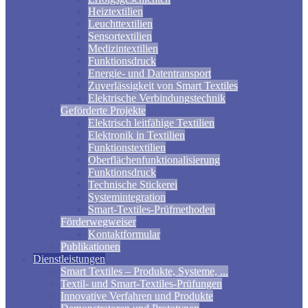
Heiztextilien
Leuchttextilien
Sensortextilien
Medizintextilien
Funktionsdruck
Energie- und Datentransport
Zuverlässigkeit von Smart Textiles
Elektrische Verbindungstechnik
Geförderte Projekte
Elektrisch leitfähige Textilien
Elektronik in Textilien
Funktionstextilien
Oberflächenfunktionalisierung
Funktionsdruck
Technische Stickerei
Systemintegration
Smart-Textiles-Prüfmethoden
Förderwegweiser
Kontaktformular
Publikationen
Dienstleistungen
Smart Textiles – Produkte, Systeme, ...
Textil- und Smart-Textiles-Prüfungen
Innovative Verfahren und Produkte