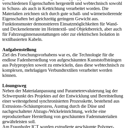
verschiedenen Eigenschaften hergestellt und webtechnisch sowohl
in Schuss- als auch in Kettrichtung verarbeitet worden. Die
Materialien zeichnen sich durch gute schall- und wärmeisolierende
Eigenschaften bei gleichzeitig geringem Gewicht aus.
Funktionsmuster demonstrieren Einsatzmöglichkeiten für Wand-
und Deckenelemente im Heimtextil- und Objektbereich, aber auch
für Fahrzeuginnenausstattungen oder zur elektrischen Isolation in
textilbasierten Kabeln.
Aufgabenstellung
Ziel des Forschungsvorhabens war es, die Technologie für die
endlose Fadenherstellung von aufgeschäumten Kunststoffsträngen
aus Polypropylen soweit zu entwickeln, dass diese webtechnisch zu
komplexen, mehrlagigen Verbundtextilien verarbeitet werden
können.
Lösungsweg
Neben der Materialanpassung und Parameterevaluierung lag der
Schwerpunkt des Projektes auf der Entwicklung und Bereitstellung
einer weitestgehend synchronisierten Prozesskette, bestehend aus
Extrusions-/Schäumprozess, Austrag durch die Düse und
nachgeschalteter Abzugs-/Wickeleinrichtung, welche eine
reproduzierbare Herstellung von geschäumten Fadenmaterialien
gewährleisten soll.
Am Fraunhofer ICT wurden extrudierte geschäumte Polymer-