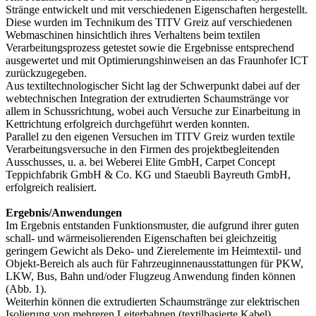
Stränge entwickelt und mit verschiedenen Eigenschaften hergestellt.
Diese wurden im Technikum des TITV Greiz auf verschiedenen
Webmaschinen hinsichtlich ihres Verhaltens beim textilen
Verarbeitungsprozess getestet sowie die Ergebnisse entsprechend
ausgewertet und mit Optimierungshinweisen an das Fraunhofer ICT
zurückzugegeben.
Aus textiltechnologischer Sicht lag der Schwerpunkt dabei auf der
webtechnischen Integration der extrudierten Schaumstränge vor
allem in Schussrichtung, wobei auch Versuche zur Einarbeitung in
Kettrichtung erfolgreich durchgeführt werden konnten.
Parallel zu den eigenen Versuchen im TITV Greiz wurden textile
Verarbeitungsversuche in den Firmen des projektbegleitenden
Ausschusses, u. a. bei Weberei Elite GmbH, Carpet Concept
Teppichfabrik GmbH & Co. KG und Staeubli Bayreuth GmbH,
erfolgreich realisiert.
Ergebnis/Anwendungen
Im Ergebnis entstanden Funktionsmuster, die aufgrund ihrer guten
schall- und wärmeisolierenden Eigenschaften bei gleichzeitig
geringem Gewicht als Deko- und Zierelemente im Heimtextil‑ und
Objekt-Bereich als auch für Fahrzeuginnenausstattungen für PKW,
LKW, Bus, Bahn und/oder Flugzeug Anwendung finden können
(Abb. 1).
Weiterhin können die extrudierten Schaumstränge zur elektrischen
Isolierung von mehreren Leiterbahnen (textilbasierte Kabel)