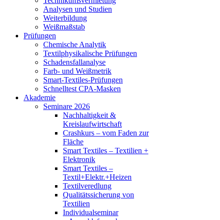
Technikumsvermietung
Analysen und Studien
Weiterbildung
Weißmaßstab
Prüfungen
Chemische Analytik
Textilphysikalische Prüfungen
Schadensfallanalyse
Farb- und Weißmetrik
Smart-Textiles-Prüfungen
Schnelltest CPA-Masken
Akademie
Seminare 2026
Nachhaltigkeit &
Kreislaufwirtschaft
Crashkurs – vom Faden zur
Fläche
Smart Textiles – Textilien +
Elektronik
Smart Textiles –
Textil+Elektr.+Heizen
Textilveredlung
Qualitätssicherung von
Textilien
Individualseminar