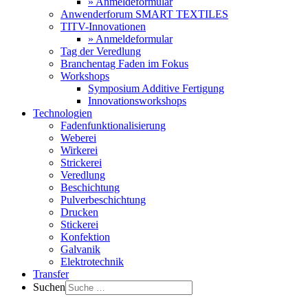
» Anmeldeformular
Anwenderforum SMART TEXTILES
TITV-Innovationen
» Anmeldeformular
Tag der Veredlung
Branchentag Faden im Fokus
Workshops
Symposium Additive Fertigung
Innovationsworkshops
Technologien
Fadenfunktionalisierung
Weberei
Wirkerei
Strickerei
Veredlung
Beschichtung
Pulverbeschichtung
Drucken
Stickerei
Konfektion
Galvanik
Elektrotechnik
Transfer
Suchen