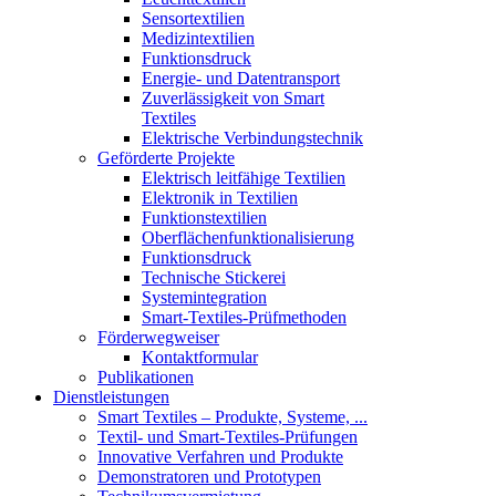
Sensortextilien
Medizintextilien
Funktionsdruck
Energie- und Datentransport
Zuverlässigkeit von Smart
Textiles
Elektrische Verbindungstechnik
Geförderte Projekte
Elektrisch leitfähige Textilien
Elektronik in Textilien
Funktionstextilien
Oberflächenfunktionalisierung
Funktionsdruck
Technische Stickerei
Systemintegration
Smart-Textiles-Prüfmethoden
Förderwegweiser
Kontaktformular
Publikationen
Dienstleistungen
Smart Textiles – Produkte, Systeme, ...
Textil- und Smart-Textiles-Prüfungen
Innovative Verfahren und Produkte
Demonstratoren und Prototypen