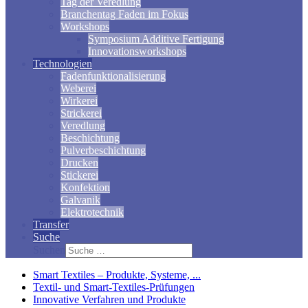
Tag der Veredlung
Branchentag Faden im Fokus
Workshops
Symposium Additive Fertigung
Innovationsworkshops
Technologien
Fadenfunktionalisierung
Weberei
Wirkerei
Strickerei
Veredlung
Beschichtung
Pulverbeschichtung
Drucken
Stickerei
Konfektion
Galvanik
Elektrotechnik
Transfer
Suche
Suchen
Smart Textiles – Produkte, Systeme, ...
Textil- und Smart-Textiles-Prüfungen
Innovative Verfahren und Produkte