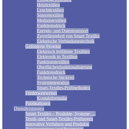
Heiztextilien
Leuchttextilien
Sensortextilien
Medizintextilien
Funktionsdruck
Energie- und Datentransport
Zuverlässigkeit von Smart Textiles
Elektrische Verbindungstechnik
Geförderte Projekte
Elektrisch leitfähige Textilien
Elektronik in Textilien
Funktionstextilien
Oberflächenfunktionalisierung
Funktionsdruck
Technische Stickerei
Systemintegration
Smart-Textiles-Prüfmethoden
Förderwegweiser
Kontaktformular
Publikationen
Dienstleistungen
Smart Textiles – Produkte, Systeme, ...
Textil- und Smart-Textiles-Prüfungen
Innovative Verfahren und Produkte