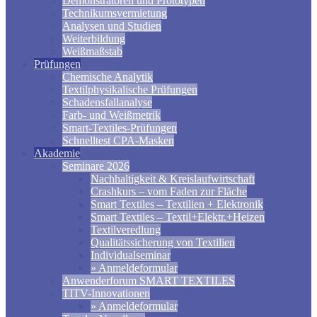
Demonstratoren und Prototypen
Technikumsvermietung
Analysen und Studien
Weiterbildung
Weißmaßstab
Prüfungen
Chemische Analytik
Textilphysikalische Prüfungen
Schadensfallanalyse
Farb- und Weißmetrik
Smart-Textiles-Prüfungen
Schnelltest CPA-Masken
Akademie
Seminare 2026
Nachhaltigkeit & Kreislaufwirtschaft
Crashkurs – vom Faden zur Fläche
Smart Textiles – Textilien + Elektronik
Smart Textiles – Textil+Elektr.+Heizen
Textilveredlung
Qualitätssicherung von Textilien
Individualseminar
» Anmeldeformular
Anwenderforum SMART TEXTILES
TITV-Innovationen
» Anmeldeformular