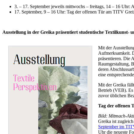
3. – 17. September jeweils mittwochs – freitags, 14 – 16 Uhr: 
17. September, 9 – 16 Uhr: Tag der offenen Tür am TITV Greiz
Ausstellung in der Greika präsentiert studentische Textilkunst- 
Mit der Ausstellung
Aufmerksamkeit. D
präsentieren. Die 
Raumgestaltung, Be
deren Abschlussarb
eine entsprechend
Mit der Greika fäl
Betrieb (VEB). Es 
zuvor üblichen Be
Tag der offenen T
Bild: Mitmach-Akti
Greika ist zuglei
September im TIT
Uhr die neueste F