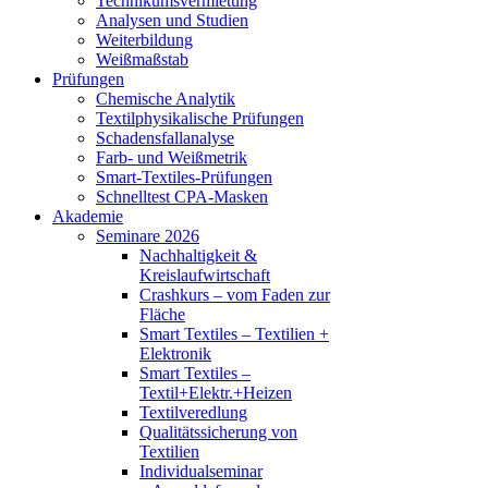
Technikumsvermietung
Analysen und Studien
Weiterbildung
Weißmaßstab
Prüfungen
Chemische Analytik
Textilphysikalische Prüfungen
Schadensfallanalyse
Farb- und Weißmetrik
Smart-Textiles-Prüfungen
Schnelltest CPA-Masken
Akademie
Seminare 2026
Nachhaltigkeit &
Kreislaufwirtschaft
Crashkurs – vom Faden zur
Fläche
Smart Textiles – Textilien +
Elektronik
Smart Textiles –
Textil+Elektr.+Heizen
Textilveredlung
Qualitätssicherung von
Textilien
Individualseminar