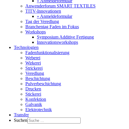
» Anmeldeformular
Anwenderforum SMART TEXTILES
TITV-Innovationen
» Anmeldeformular
Tag der Veredlung
Branchentag Faden im Fokus
Workshops
Symposium Additive Fertigung
Innovationsworkshops
Technologien
Fadenfunktionalisierung
Weberei
Wirkerei
Strickerei
Veredlung
Beschichtung
Pulverbeschichtung
Drucken
Stickerei
Konfektion
Galvanik
Elektrotechnik
Transfer
Suchen