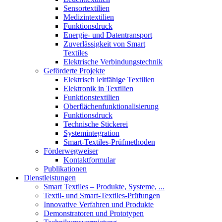
Sensortextilien
Medizintextilien
Funktionsdruck
Energie- und Datentransport
Zuverlässigkeit von Smart
Textiles
Elektrische Verbindungstechnik
Geförderte Projekte
Elektrisch leitfähige Textilien
Elektronik in Textilien
Funktionstextilien
Oberflächenfunktionalisierung
Funktionsdruck
Technische Stickerei
Systemintegration
Smart-Textiles-Prüfmethoden
Förderwegweiser
Kontaktformular
Publikationen
Dienstleistungen
Smart Textiles – Produkte, Systeme, ...
Textil- und Smart-Textiles-Prüfungen
Innovative Verfahren und Produkte
Demonstratoren und Prototypen