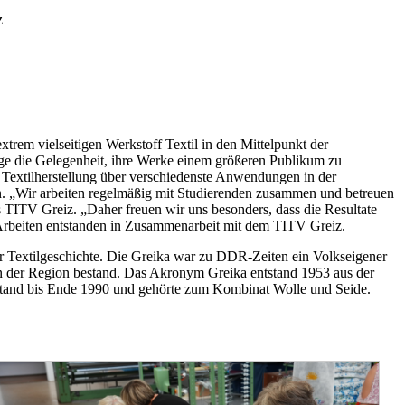
z
extrem vielseitigen Werkstoff Textil in den Mittelpunkt der
e die Gelegenheit, ihre Werke einem größeren Publikum zu
 Textilherstellung über verschiedenste Anwendungen in der
en. „Wir arbeiten regelmäßig mit Studierenden zusammen und betreuen
s TITV Greiz. „Daher freuen wir uns besonders, dass die Resultate
Arbeiten entstanden in Zusammenarbeit mit dem TITV Greiz.
er Textilgeschichte. Die Greika war zu DDR-Zeiten ein Volkseigener
in der Region bestand. Das Akronym Greika entstand 1953 aus der
and bis Ende 1990 und gehörte zum Kombinat Wolle und Seide.