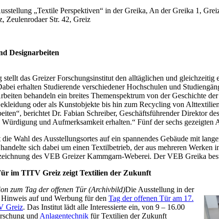
Ausstellung „Textile Perspektiven“ in der Greika, An der Greika 1, Grei
, Zeulenrodaer Str. 42, Greiz
und Designarbeiten
 stellt das Greizer Forschungsinstitut den alltäglichen und gleichzeitig 
abei erhalten Studierende verschiedener Hochschulen und Studiengäng
Arbeiten behandeln ein breites Themenspektrum von der Geschichte der
kleidung oder als Kunstobjekte bis hin zum Recycling von Alttextili
eiten“, berichtet Dr. Fabian Schreiber, Geschäftsführender Direktor de
e Würdigung und Aufmerksamkeit erhalten.“ Fünf der sechs gezeigten 
lt die Wahl des Ausstellungsortes auf ein spannendes Gebäude mit lang
handelte sich dabei um einen Textilbetrieb, der aus mehreren Werken 
zeichnung des VEB Greizer Kammgarn-Weberei. Der VEB Greika best
ür im TITV Greiz zeigt Textilien der Zukunft
on zum Tag der offenen Tür (Archivbild)
Die Ausstellung in der
ch Hinweis auf und Werbung für den
Tag der offenen Tür am 17.
V Greiz
. Das Institut lädt alle Interessierte ein, von 9 – 16.00
orschung und
Anlagentechnik
für Textilien der Zukunft