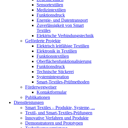
Sensortextilien
Medizintextilien
Funktionsdruck
Energie- und Datentransport
Zuverlässigkeit von Smart
Textiles
Elektrische Verbindungstechnik
Geförderte Projekte
Elektrisch leitfähige Textilien
Elektronik in Textilien
Funktionstextilien
Oberflächenfunktionalisierung
Funktionsdruck
Technische Stickerei
Systemintegration
Smart-Textiles-Prüfmethoden
Förderwegweiser
Kontaktformular
Publikationen
Dienstleistungen
Smart Textiles – Produkte, Systeme, ...
Textil- und Smart-Textiles-Prüfungen
Innovative Verfahren und Produkte
Demonstratoren und Prototypen