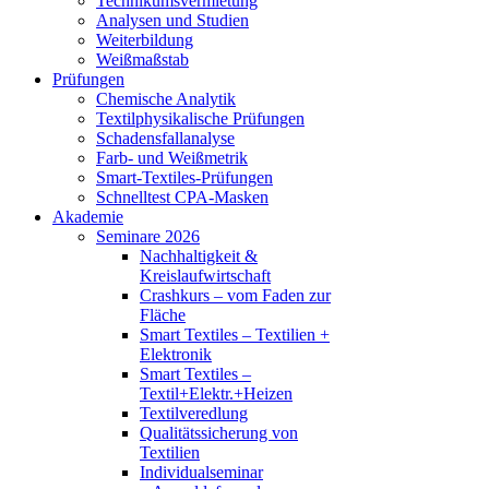
Technikumsvermietung
Analysen und Studien
Weiterbildung
Weißmaßstab
Prüfungen
Chemische Analytik
Textilphysikalische Prüfungen
Schadensfallanalyse
Farb- und Weißmetrik
Smart-Textiles-Prüfungen
Schnelltest CPA-Masken
Akademie
Seminare 2026
Nachhaltigkeit &
Kreislaufwirtschaft
Crashkurs – vom Faden zur
Fläche
Smart Textiles – Textilien +
Elektronik
Smart Textiles –
Textil+Elektr.+Heizen
Textilveredlung
Qualitätssicherung von
Textilien
Individualseminar