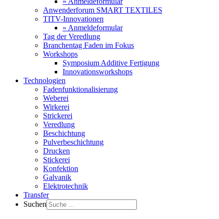
» Anmeldeformular
Anwenderforum SMART TEXTILES
TITV-Innovationen
» Anmeldeformular
Tag der Veredlung
Branchentag Faden im Fokus
Workshops
Symposium Additive Fertigung
Innovationsworkshops
Technologien
Fadenfunktionalisierung
Weberei
Wirkerei
Strickerei
Veredlung
Beschichtung
Pulverbeschichtung
Drucken
Stickerei
Konfektion
Galvanik
Elektrotechnik
Transfer
Suchen