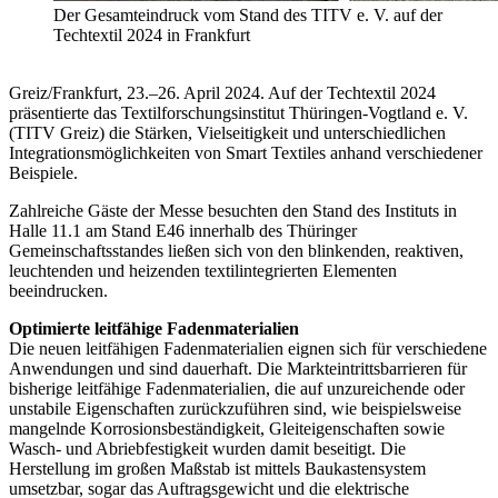
Der Gesamteindruck vom Stand des TITV e. V. auf der
Techtextil 2024 in Frankfurt
Greiz/Frankfurt, 23.–26. April 2024. Auf der Techtextil 2024
präsentierte das Textilforschungsinstitut Thüringen-Vogtland e. V.
(TITV Greiz) die Stärken, Vielseitigkeit und unterschiedlichen
Integrationsmöglichkeiten von Smart Textiles anhand verschiedener
Beispiele.
Zahlreiche Gäste der Messe besuchten den Stand des Instituts in
Halle 11.1 am Stand E46 innerhalb des Thüringer
Gemeinschaftsstandes ließen sich von den blinkenden, reaktiven,
leuchtenden und heizenden textilintegrierten Elementen
beeindrucken.
Optimierte leitfähige Fadenmaterialien
Die neuen leitfähigen Fadenmaterialien eignen sich für verschiedene
Anwendungen und sind dauerhaft. Die Markteintrittsbarrieren für
bisherige leitfähige Fadenmaterialien, die auf unzureichende oder
unstabile Eigenschaften zurückzuführen sind, wie beispielsweise
mangelnde Korrosionsbeständigkeit, Gleiteigenschaften sowie
Wasch- und Abriebfestigkeit wurden damit beseitigt. Die
Herstellung im großen Maßstab ist mittels Baukastensystem
umsetzbar, sogar das Auftragsgewicht und die elektrische