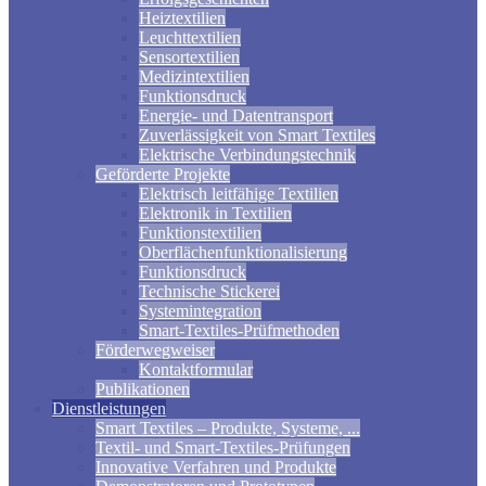
Heiztextilien
Leuchttextilien
Sensortextilien
Medizintextilien
Funktionsdruck
Energie- und Datentransport
Zuverlässigkeit von Smart Textiles
Elektrische Verbindungstechnik
Geförderte Projekte
Elektrisch leitfähige Textilien
Elektronik in Textilien
Funktionstextilien
Oberflächenfunktionalisierung
Funktionsdruck
Technische Stickerei
Systemintegration
Smart-Textiles-Prüfmethoden
Förderwegweiser
Kontaktformular
Publikationen
Dienstleistungen
Smart Textiles – Produkte, Systeme, ...
Textil- und Smart-Textiles-Prüfungen
Innovative Verfahren und Produkte