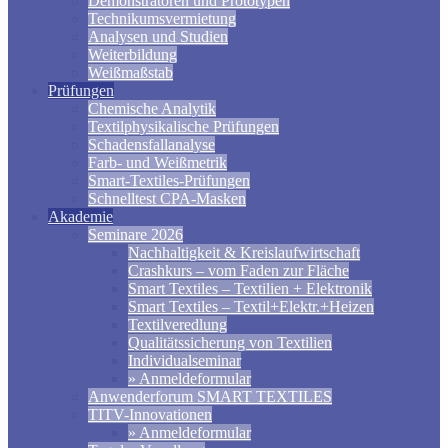
Demonstratoren und Prototypen
Technikumsvermietung
Analysen und Studien
Weiterbildung
Weißmaßstab
Prüfungen
Chemische Analytik
Textilphysikalische Prüfungen
Schadensfallanalyse
Farb- und Weißmetrik
Smart-Textiles-Prüfungen
Schnelltest CPA-Masken
Akademie
Seminare 2026
Nachhaltigkeit & Kreislaufwirtschaft
Crashkurs – vom Faden zur Fläche
Smart Textiles – Textilien + Elektronik
Smart Textiles – Textil+Elektr.+Heizen
Textilveredlung
Qualitätssicherung von Textilien
Individualseminar
» Anmeldeformular
Anwenderforum SMART TEXTILES
TITV-Innovationen
» Anmeldeformular