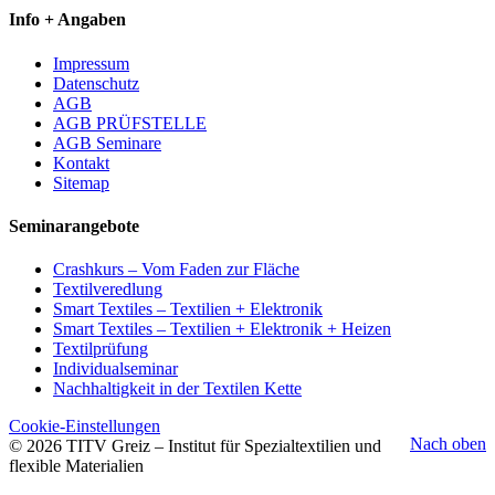
Info + Angaben
Impressum
Datenschutz
AGB
AGB PRÜFSTELLE
AGB Seminare
Kontakt
Sitemap
Seminarangebote
Crashkurs – Vom Faden zur Fläche
Textilveredlung
Smart Textiles – Textilien + Elektronik
Smart Textiles – Textilien + Elektronik + Heizen
Textilprüfung
Individualseminar
Nachhaltigkeit in der Textilen Kette
Cookie-Einstellungen
Nach oben
© 2026 TITV Greiz – Institut für Spezialtextilien und
flexible Materialien