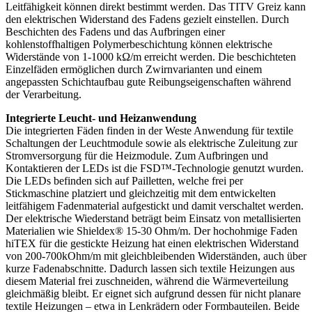
Leitfähigkeit können direkt bestimmt werden. Das TITV Greiz kann
den elektrischen Widerstand des Fadens gezielt einstellen. Durch
Beschichten des Fadens und das Aufbringen einer
kohlenstoffhaltigen Polymerbeschichtung können elektrische
Widerstände von 1-1000 kΩ/m erreicht werden. Die beschichteten
Einzelfäden ermöglichen durch Zwirnvarianten und einem
angepassten Schichtaufbau gute Reibungseigenschaften während
der Verarbeitung.
Integrierte Leucht- und Heizanwendung
Die integrierten Fäden finden in der Weste Anwendung für textile
Schaltungen der Leuchtmodule sowie als elektrische Zuleitung zur
Stromversorgung für die Heizmodule. Zum Aufbringen und
Kontaktieren der LEDs ist die FSD™-Technologie genutzt wurden.
Die LEDs befinden sich auf Pailletten, welche frei per
Stickmaschine platziert und gleichzeitig mit dem entwickelten
leitfähigem Fadenmaterial aufgestickt und damit verschaltet werden.
Der elektrische Wiederstand beträgt beim Einsatz von metallisierten
Materialien wie Shieldex® 15-30 Ohm/m. Der hochohmige Faden
hiTEX für die gestickte Heizung hat einen elektrischen Widerstand
von 200-700kOhm/m mit gleichbleibenden Widerständen, auch über
kurze Fadenabschnitte. Dadurch lassen sich textile Heizungen aus
diesem Material frei zuschneiden, während die Wärmeverteilung
gleichmäßig bleibt. Er eignet sich aufgrund dessen für nicht planare
textile Heizungen – etwa in Lenkrädern oder Formbauteilen. Beide