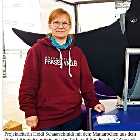
Projektleiterin Heidi Schaarschmidt mit dem Mantarochen aus dem
Projekt BionicRoboSkin auf der Techtextil-Sonderschau "Apparels