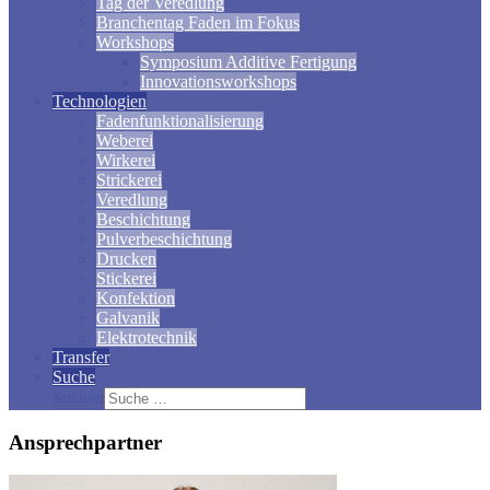
Tag der Veredlung
Branchentag Faden im Fokus
Workshops
Symposium Additive Fertigung
Innovationsworkshops
Technologien
Fadenfunktionalisierung
Weberei
Wirkerei
Strickerei
Veredlung
Beschichtung
Pulverbeschichtung
Drucken
Stickerei
Konfektion
Galvanik
Elektrotechnik
Transfer
Suche
Suchen
Ansprechpartner