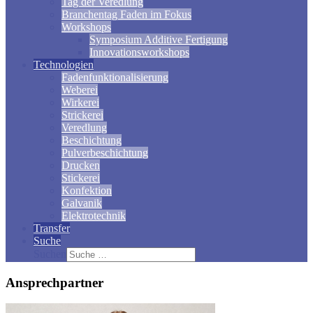
Tag der Veredlung
Branchentag Faden im Fokus
Workshops
Symposium Additive Fertigung
Innovationsworkshops
Technologien
Fadenfunktionalisierung
Weberei
Wirkerei
Strickerei
Veredlung
Beschichtung
Pulverbeschichtung
Drucken
Stickerei
Konfektion
Galvanik
Elektrotechnik
Transfer
Suche
Suchen
Ansprechpartner