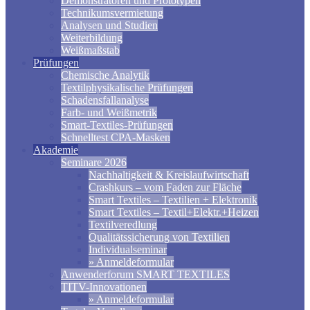
Demonstratoren und Prototypen
Technikumsvermietung
Analysen und Studien
Weiterbildung
Weißmaßstab
Prüfungen
Chemische Analytik
Textilphysikalische Prüfungen
Schadensfallanalyse
Farb- und Weißmetrik
Smart-Textiles-Prüfungen
Schnelltest CPA-Masken
Akademie
Seminare 2026
Nachhaltigkeit & Kreislaufwirtschaft
Crashkurs – vom Faden zur Fläche
Smart Textiles – Textilien + Elektronik
Smart Textiles – Textil+Elektr.+Heizen
Textilveredlung
Qualitätssicherung von Textilien
Individualseminar
» Anmeldeformular
Anwenderforum SMART TEXTILES
TITV-Innovationen
» Anmeldeformular