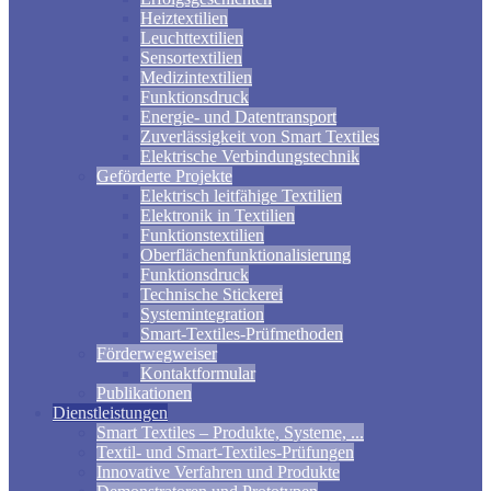
Heiztextilien
Leuchttextilien
Sensortextilien
Medizintextilien
Funktionsdruck
Energie- und Datentransport
Zuverlässigkeit von Smart Textiles
Elektrische Verbindungstechnik
Geförderte Projekte
Elektrisch leitfähige Textilien
Elektronik in Textilien
Funktionstextilien
Oberflächenfunktionalisierung
Funktionsdruck
Technische Stickerei
Systemintegration
Smart-Textiles-Prüfmethoden
Förderwegweiser
Kontaktformular
Publikationen
Dienstleistungen
Smart Textiles – Produkte, Systeme, ...
Textil- und Smart-Textiles-Prüfungen
Innovative Verfahren und Produkte