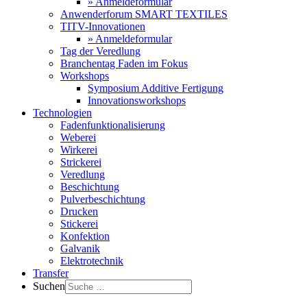
» Anmeldeformular
Anwenderforum SMART TEXTILES
TITV-Innovationen
» Anmeldeformular
Tag der Veredlung
Branchentag Faden im Fokus
Workshops
Symposium Additive Fertigung
Innovationsworkshops
Technologien
Fadenfunktionalisierung
Weberei
Wirkerei
Strickerei
Veredlung
Beschichtung
Pulverbeschichtung
Drucken
Stickerei
Konfektion
Galvanik
Elektrotechnik
Transfer
Suchen