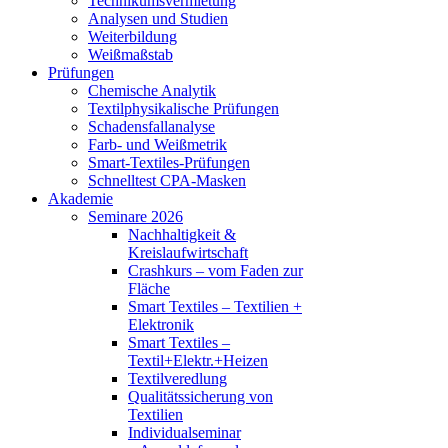
Technikumsvermietung
Analysen und Studien
Weiterbildung
Weißmaßstab
Prüfungen
Chemische Analytik
Textilphysikalische Prüfungen
Schadensfallanalyse
Farb- und Weißmetrik
Smart-Textiles-Prüfungen
Schnelltest CPA-Masken
Akademie
Seminare 2026
Nachhaltigkeit &
Kreislaufwirtschaft
Crashkurs – vom Faden zur
Fläche
Smart Textiles – Textilien +
Elektronik
Smart Textiles –
Textil+Elektr.+Heizen
Textilveredlung
Qualitätssicherung von
Textilien
Individualseminar