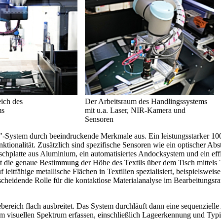
ich des
Der Arbeitsraum des Handlingssystems
ms
mit u.a. Laser, NIR-Kamera und
Sensoren
t"-System durch beeindruckende Merkmale aus. Ein leistungsstarker 10
nktionalität. Zusätzlich sind spezifische Sensoren wie ein optischer Ab
schplatte aus Aluminium, ein automatisiertes Andocksystem und ein effi
ht die genaue Bestimmung der Höhe des Textils über dem Tisch mittels
f leitfähige metallische Flächen in Textilien spezialisiert, beispielswei
scheidende Rolle für die kontaktlose Materialanalyse im Bearbeitungs
bereich flach ausbreitet. Das System durchläuft dann eine sequenziel
m visuellen Spektrum erfassen, einschließlich Lageerkennung und Typis