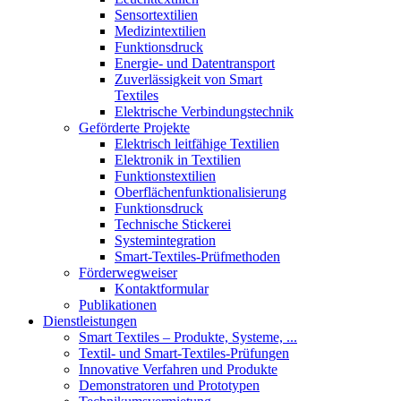
Sensortextilien
Medizintextilien
Funktionsdruck
Energie- und Datentransport
Zuverlässigkeit von Smart
Textiles
Elektrische Verbindungstechnik
Geförderte Projekte
Elektrisch leitfähige Textilien
Elektronik in Textilien
Funktionstextilien
Oberflächenfunktionalisierung
Funktionsdruck
Technische Stickerei
Systemintegration
Smart-Textiles-Prüfmethoden
Förderwegweiser
Kontaktformular
Publikationen
Dienstleistungen
Smart Textiles – Produkte, Systeme, ...
Textil- und Smart-Textiles-Prüfungen
Innovative Verfahren und Produkte
Demonstratoren und Prototypen