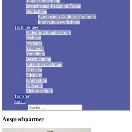
Tag der Veredlung
Branchentag Faden im Fokus
Workshops
Symposium Additive Fertigung
Innovationsworkshops
Technologien
Fadenfunktionalisierung
Weberei
Wirkerei
Strickerei
Veredlung
Beschichtung
Pulverbeschichtung
Drucken
Stickerei
Konfektion
Galvanik
Elektrotechnik
Transfer
Suche
Suchen
Ansprechpartner