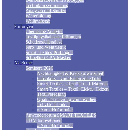
Demonstratoren und Prototypen
Technikumsvermietung
Analysen und Studien
Weiterbildung
Weißmaßstab
Prüfungen
Chemische Analytik
Textilphysikalische Prüfungen
Schadensfallanalyse
Farb- und Weißmetrik
Smart-Textiles-Prüfungen
Schnelltest CPA-Masken
Akademie
Seminare 2026
Nachhaltigkeit & Kreislaufwirtschaft
Crashkurs – vom Faden zur Fläche
Smart Textiles – Textilien + Elektronik
Smart Textiles – Textil+Elektr.+Heizen
Textilveredlung
Qualitätssicherung von Textilien
Individualseminar
» Anmeldeformular
Anwenderforum SMART TEXTILES
TITV-Innovationen
» Anmeldeformular