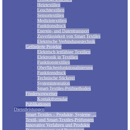
Heiztextilien
Leuchttextilien
Sensortextilien
Medizintextilien
Funktionsdruck
Energie- und Datentransport
Zuverlässigkeit von Smart Textiles
Elektrische Verbindungstechnik
Geförderte Projekte
Elektrisch leitfähige Textilien
Elektronik in Textilien
Funktionstextilien
Oberflächenfunktionalisierung
Funktionsdruck
Technische Stickerei
Systemintegration
Smart-Textiles-Prüfmethoden
Förderwegweiser
Kontaktformular
Publikationen
Dienstleistungen
Smart Textiles – Produkte, Systeme, ...
Textil- und Smart-Textiles-Prüfungen
Innovative Verfahren und Produkte