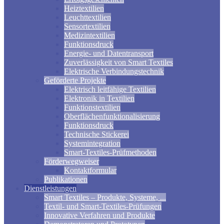
Heiztextilien
Leuchttextilien
Sensortextilien
Medizintextilien
Funktionsdruck
Energie- und Datentransport
Zuverlässigkeit von Smart Textiles
Elektrische Verbindungstechnik
Geförderte Projekte
Elektrisch leitfähige Textilien
Elektronik in Textilien
Funktionstextilien
Oberflächenfunktionalisierung
Funktionsdruck
Technische Stickerei
Systemintegration
Smart-Textiles-Prüfmethoden
Förderwegweiser
Kontaktformular
Publikationen
Dienstleistungen
Smart Textiles – Produkte, Systeme, ...
Textil- und Smart-Textiles-Prüfungen
Innovative Verfahren und Produkte