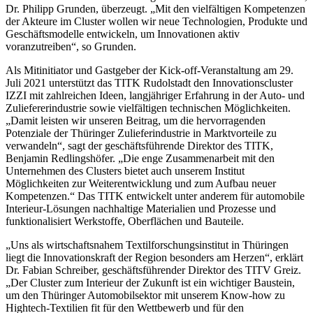
Dr. Philipp Grunden, überzeugt. „Mit den vielfältigen Kompetenzen
der Akteure im Cluster wollen wir neue Technologien, Produkte und
Geschäftsmodelle entwickeln, um Innovationen aktiv
voranzutreiben“, so Grunden.
Als Mitinitiator und Gastgeber der Kick-off-Veranstaltung am 29.
Juli 2021 unterstützt das TITK Rudolstadt den Innovationscluster
IZZI mit zahlreichen Ideen, langjähriger Erfahrung in der Auto- und
Zuliefererindustrie sowie vielfältigen technischen Möglichkeiten.
„Damit leisten wir unseren Beitrag, um die hervorragenden
Potenziale der Thüringer Zulieferindustrie in Marktvorteile zu
verwandeln“, sagt der geschäftsführende Direktor des TITK,
Benjamin Redlingshöfer. „Die enge Zusammenarbeit mit den
Unternehmen des Clusters bietet auch unserem Institut
Möglichkeiten zur Weiterentwicklung und zum Aufbau neuer
Kompetenzen.“ Das TITK entwickelt unter anderem für automobile
Interieur-Lösungen nachhaltige Materialien und Prozesse und
funktionalisiert Werkstoffe, Oberflächen und Bauteile.
„Uns als wirtschaftsnahem Textilforschungsinstitut in Thüringen
liegt die Innovationskraft der Region besonders am Herzen“, erklärt
Dr. Fabian Schreiber, geschäftsführender Direktor des TITV Greiz.
„Der Cluster zum Interieur der Zukunft ist ein wichtiger Baustein,
um den Thüringer Automobilsektor mit unserem Know-how zu
Hightech-Textilien fit für den Wettbewerb und für den