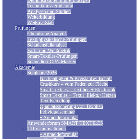
Demonstratoren und Prototypen
Technikumsvermietung
Analysen und Studien
Weiterbildung
Weißmaßstab
Prüfungen
Chemische Analytik
Textilphysikalische Prüfungen
Schadensfallanalyse
Farb- und Weißmetrik
Smart-Textiles-Prüfungen
Schnelltest CPA-Masken
Akademie
Seminare 2026
Nachhaltigkeit & Kreislaufwirtschaft
Crashkurs – vom Faden zur Fläche
Smart Textiles – Textilien + Elektronik
Smart Textiles – Textil+Elektr.+Heizen
Textilveredlung
Qualitätssicherung von Textilien
Individualseminar
» Anmeldeformular
Anwenderforum SMART TEXTILES
TITV-Innovationen
» Anmeldeformular