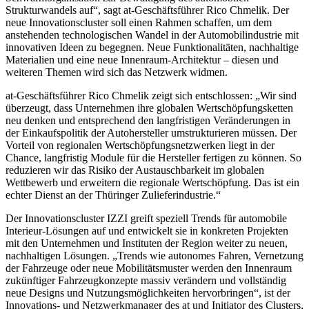
Strukturwandels auf“, sagt at-Geschäftsführer Rico Chmelik. Der
neue Innovationscluster soll einen Rahmen schaffen, um dem
anstehenden technologischen Wandel in der Automobilindustrie mit
innovativen Ideen zu begegnen. Neue Funktionalitäten, nachhaltige
Materialien und eine neue Innenraum-Architektur – diesen und
weiteren Themen wird sich das Netzwerk widmen.
at-Geschäftsführer Rico Chmelik zeigt sich entschlossen: „Wir sind
überzeugt, dass Unternehmen ihre globalen Wertschöpfungsketten
neu denken und entsprechend den langfristigen Veränderungen in
der Einkaufspolitik der Autohersteller umstrukturieren müssen. Der
Vorteil von regionalen Wertschöpfungsnetzwerken liegt in der
Chance, langfristig Module für die Hersteller fertigen zu können. So
reduzieren wir das Risiko der Austauschbarkeit im globalen
Wettbewerb und erweitern die regionale Wertschöpfung. Das ist ein
echter Dienst an der Thüringer Zulieferindustrie.“
Der Innovationscluster IZZI greift speziell Trends für automobile
Interieur-Lösungen auf und entwickelt sie in konkreten Projekten
mit den Unternehmen und Instituten der Region weiter zu neuen,
nachhaltigen Lösungen. „Trends wie autonomes Fahren, Vernetzung
der Fahrzeuge oder neue Mobilitätsmuster werden den Innenraum
zukünftiger Fahrzeugkonzepte massiv verändern und vollständig
neue Designs und Nutzungsmöglichkeiten hervorbringen“, ist der
Innovations- und Netzwerkmanager des at und Initiator des Clusters,