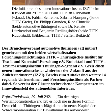
Die Initiatoren des neuen Innovationsclusters IZZI beim
Kick-off am 29. Juli 2021 am TITK in Rudolstadt
(v.l.n.r.): Dr. Fabian Schreiber, Sabrina Hauspurg (beide
TITV Greiz), Dr. Philipp Grunden, Rico Chmelik
(beide automotive thüringen) sowie Dr. Renate
Lützkendorf und Benjamin Redlingshöfer (beide TITK
Rudolstadt). (Bildrechte: TITK / Steffen Beikirch)
Der Branchenverband automotive thüringen (at) initiiert
gemeinsam mit den beiden wirtschaftsnahen
Forschungseinrichtungen TITK – Thüringisches Institut für
Textil- und Kunststoff-Forschung e.V. Rudolstadt und TITV –
Textilforschungsinstitut Thüringen-Vogtland e.V. Greiz einen
neuen Innovationscluster „Interieur der Zukunft aus der
Zulieferindustrie“ (IZZI). Bereits zum Auftakt sind weitere 14
regionale Unternehmen und Forschungsinstitute als Partner
dabei. So vereint der Cluster weitreichende Kompetenzen im
Innovationsfeld des automobilen Interieurs.
Erfurt/Rudolstadt, 29. Juli 2021
– „Ein derartiges
Wertschöpfungsnetzwerk gab es noch nie in dieser Form in
Deutschland. Thüringen schlägt damit ein neues Kapitel der
Schwarmorganisation zur Bewältigung des automobilen