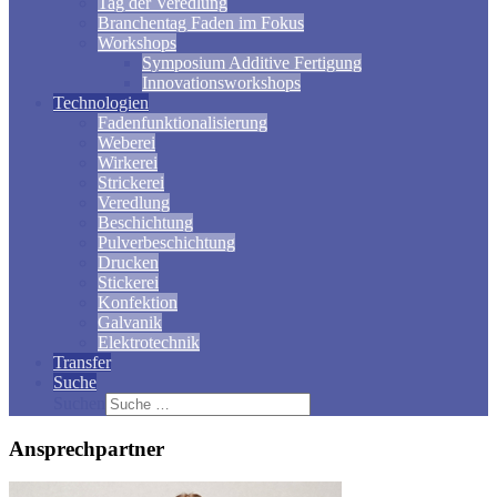
Tag der Veredlung
Branchentag Faden im Fokus
Workshops
Symposium Additive Fertigung
Innovationsworkshops
Technologien
Fadenfunktionalisierung
Weberei
Wirkerei
Strickerei
Veredlung
Beschichtung
Pulverbeschichtung
Drucken
Stickerei
Konfektion
Galvanik
Elektrotechnik
Transfer
Suche
Suchen
Ansprechpartner