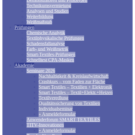
Demonstratoren und Prototypen
Technikumsvermietung
Analysen und Studien
Weiterbildung
Weißmaßstab
Prüfungen
Chemische Analytik
Textilphysikalische Prüfungen
Schadensfallanalyse
Farb- und Weißmetrik
Smart-Textiles-Prüfungen
Schnelltest CPA-Masken
Akademie
Seminare 2026
Nachhaltigkeit & Kreislaufwirtschaft
Crashkurs – vom Faden zur Fläche
Smart Textiles – Textilien + Elektronik
Smart Textiles – Textil+Elektr.+Heizen
Textilveredlung
Qualitätssicherung von Textilien
Individualseminar
» Anmeldeformular
Anwenderforum SMART TEXTILES
TITV-Innovationen
» Anmeldeformular