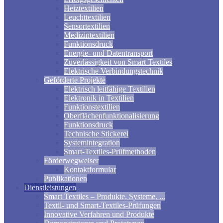
Heiztextilien
Leuchttextilien
Sensortextilien
Medizintextilien
Funktionsdruck
Energie- und Datentransport
Zuverlässigkeit von Smart Textiles
Elektrische Verbindungstechnik
Geförderte Projekte
Elektrisch leitfähige Textilien
Elektronik in Textilien
Funktionstextilien
Oberflächenfunktionalisierung
Funktionsdruck
Technische Stickerei
Systemintegration
Smart-Textiles-Prüfmethoden
Förderwegweiser
Kontaktformular
Publikationen
Dienstleistungen
Smart Textiles – Produkte, Systeme, ...
Textil- und Smart-Textiles-Prüfungen
Innovative Verfahren und Produkte