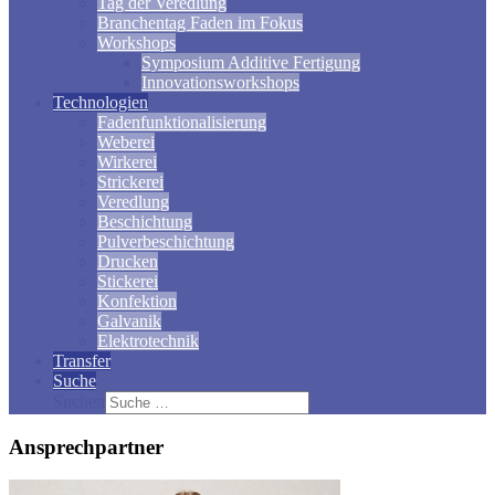
Tag der Veredlung
Branchentag Faden im Fokus
Workshops
Symposium Additive Fertigung
Innovationsworkshops
Technologien
Fadenfunktionalisierung
Weberei
Wirkerei
Strickerei
Veredlung
Beschichtung
Pulverbeschichtung
Drucken
Stickerei
Konfektion
Galvanik
Elektrotechnik
Transfer
Suche
Suchen
Ansprechpartner