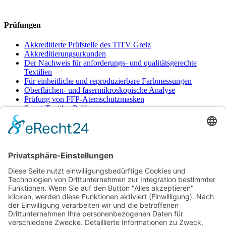
Prüfungen
Akkreditierte Prüfstelle des TITV Greiz
Akkreditierungsurkunden
Der Nachweis für anforderungs- und qualitätsgerechte
Textilien
Für einheitliche und reproduzierbare Farbmessungen
Oberflächen- und fasermikroskopische Analyse
Prüfung von FFP-Atemschutzmasken
Smart-Textiles-Prüfungen
Untersuchung von Textilien und anderen
Bedarfsgegenständen auf verschiedenste Eigenschaften und
Inhaltstoffe
Zweikammern-Kühlanhänger
Info + Angaben
Impressum
Datenschutz
AGB
AGB PRÜFSTELLE
AGB Seminare