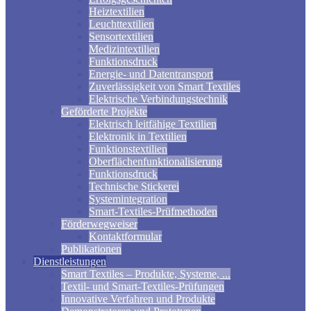
Heiztextilien
Leuchttextilien
Sensortextilien
Medizintextilien
Funktionsdruck
Energie- und Datentransport
Zuverlässigkeit von Smart Textiles
Elektrische Verbindungstechnik
Geförderte Projekte
Elektrisch leitfähige Textilien
Elektronik in Textilien
Funktionstextilien
Oberflächenfunktionalisierung
Funktionsdruck
Technische Stickerei
Systemintegration
Smart-Textiles-Prüfmethoden
Förderwegweiser
Kontaktformular
Publikationen
Dienstleistungen
Smart Textiles – Produkte, Systeme, ...
Textil- und Smart-Textiles-Prüfungen
Innovative Verfahren und Produkte