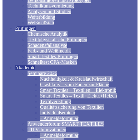
Demonstratoren und Prototypen
Technikumsvermietung
Analysen und Studien
Weiterbildung
Weißmaßstab
Prüfungen
Chemische Analytik
Textilphysikalische Prüfungen
Schadensfallanalyse
Farb- und Weißmetrik
Smart-Textiles-Prüfungen
Schnelltest CPA-Masken
Akademie
Seminare 2026
Nachhaltigkeit & Kreislaufwirtschaft
Crashkurs – vom Faden zur Fläche
Smart Textiles – Textilien + Elektronik
Smart Textiles – Textil+Elektr.+Heizen
Textilveredlung
Qualitätssicherung von Textilien
Individualseminar
» Anmeldeformular
Anwenderforum SMART TEXTILES
TITV-Innovationen
» Anmeldeformular