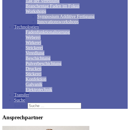
Tag der Veredlung
Branchentag Faden im Fokus
Workshops
Symposium Additive Fertigung
Innovationsworkshops
Technologien
Fadenfunktionalisierung
Weberei
Wirkerei
Strickerei
Veredlung
Beschichtung
Pulverbeschichtung
Drucken
Stickerei
Konfektion
Galvanik
Elektrotechnik
Transfer
Suche
Suchen
Ansprechpartner