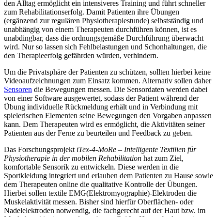
den Alltag ermöglicht ein intensiveres Training und führt schneller
zum Rehabilitationserfolg. Damit Patienten ihre Übungen
(ergänzend zur regulären Physiotherapiestunde) selbstständig und
unabhängig von einem Therapeuten durchführen können, ist es
unabdingbar, dass die ordnungsgemäße Durchführung überwacht
wird. Nur so lassen sich Fehlbelastungen und Schonhaltungen, die
den Therapieerfolg gefährden würden, verhindern.
Um die Privatsphäre der Patienten zu schützen, sollten hierbei keine
Videoaufzeichnungen zum Einsatz kommen. Alternativ sollen daher
Sensoren
die Bewegungen messen. Die Sensordaten werden dabei
von einer Software ausgewertet, sodass der Patient während der
Übung individuelle Rückmeldung erhält und in Verbindung mit
spielerischen Elementen seine Bewegungen den Vorgaben anpassen
kann. Dem Therapeuten wird es ermöglicht, die Aktivitäten seiner
Patienten aus der Ferne zu beurteilen und Feedback zu geben.
Das Forschungsprojekt
iTex-4-MoRe – Intelligente Textilien für
Physiotherapie in der mobilen Rehabilitation
hat zum Ziel,
komfortable Sensorik zu entwickeln. Diese werden in die
Sportkleidung integriert und erlauben dem Patienten zu Hause sowie
dem Therapeuten online die qualitative Kontrolle der Übungen.
Hierbei sollen textile EMG(Elektromyographie)-Elektroden die
Muskelaktivität messen. Bisher sind hierfür Oberflächen- oder
Nadelelektroden notwendig, die fachgerecht auf der Haut bzw. im