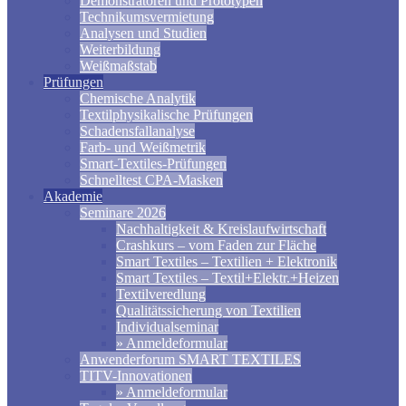
Demonstratoren und Prototypen
Technikumsvermietung
Analysen und Studien
Weiterbildung
Weißmaßstab
Prüfungen
Chemische Analytik
Textilphysikalische Prüfungen
Schadensfallanalyse
Farb- und Weißmetrik
Smart-Textiles-Prüfungen
Schnelltest CPA-Masken
Akademie
Seminare 2026
Nachhaltigkeit & Kreislaufwirtschaft
Crashkurs – vom Faden zur Fläche
Smart Textiles – Textilien + Elektronik
Smart Textiles – Textil+Elektr.+Heizen
Textilveredlung
Qualitätssicherung von Textilien
Individualseminar
» Anmeldeformular
Anwenderforum SMART TEXTILES
TITV-Innovationen
» Anmeldeformular