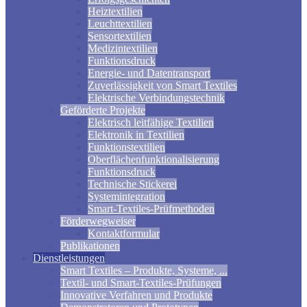
Heiztextilien
Leuchttextilien
Sensortextilien
Medizintextilien
Funktionsdruck
Energie- und Datentransport
Zuverlässigkeit von Smart Textiles
Elektrische Verbindungstechnik
Geförderte Projekte
Elektrisch leitfähige Textilien
Elektronik in Textilien
Funktionstextilien
Oberflächenfunktionalisierung
Funktionsdruck
Technische Stickerei
Systemintegration
Smart-Textiles-Prüfmethoden
Förderwegweiser
Kontaktformular
Publikationen
Dienstleistungen
Smart Textiles – Produkte, Systeme, ...
Textil- und Smart-Textiles-Prüfungen
Innovative Verfahren und Produkte