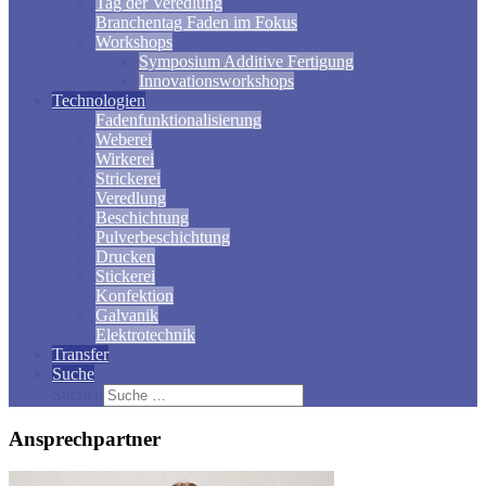
Tag der Veredlung
Branchentag Faden im Fokus
Workshops
Symposium Additive Fertigung
Innovationsworkshops
Technologien
Fadenfunktionalisierung
Weberei
Wirkerei
Strickerei
Veredlung
Beschichtung
Pulverbeschichtung
Drucken
Stickerei
Konfektion
Galvanik
Elektrotechnik
Transfer
Suche
Suchen
Ansprechpartner