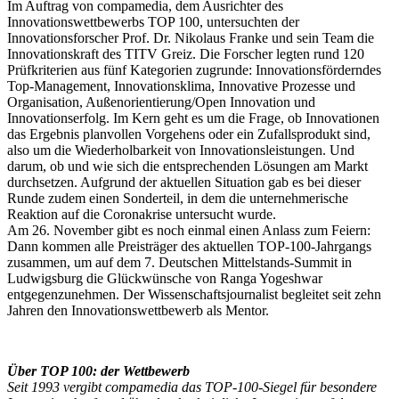
Im Auftrag von compamedia, dem Ausrichter des
Innovationswettbewerbs TOP 100, untersuchten der
Innovationsforscher Prof. Dr. Nikolaus Franke und sein Team die
Innovationskraft des TITV Greiz. Die Forscher legten rund 120
Prüfkriterien aus fünf Kategorien zugrunde: Innovationsförderndes
Top-Management, Innovationsklima, Innovative Prozesse und
Organisation, Außenorientierung/Open Innovation und
Innovationserfolg. Im Kern geht es um die Frage, ob Innovationen
das Ergebnis planvollen Vorgehens oder ein Zufallsprodukt sind,
also um die Wiederholbarkeit von Innovationsleistungen. Und
darum, ob und wie sich die entsprechenden Lösungen am Markt
durchsetzen. Aufgrund der aktuellen Situation gab es bei dieser
Runde zudem einen Sonderteil, in dem die unternehmerische
Reaktion auf die Coronakrise untersucht wurde.
Am 26. November gibt es noch einmal einen Anlass zum Feiern:
Dann kommen alle Preisträger des aktuellen TOP-100-Jahrgangs
zusammen, um auf dem 7. Deutschen Mittelstands-Summit in
Ludwigsburg die Glückwünsche von Ranga Yogeshwar
entgegenzunehmen. Der Wissenschaftsjournalist begleitet seit zehn
Jahren den Innovationswettbewerb als Mentor.
Über TOP 100: der Wettbewerb
Seit 1993 vergibt compamedia das TOP-100-Siegel für besondere