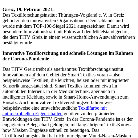
Greiz, 19. Februar 2021.
Das Textilforschungsinstitut Thüringen-Vogtland e. V. in Greiz
gehört zu den innovativsten Organisationen Deutschlands und
wurde mit dem TOP-100-Siegel 2021 ausgezeichnet. Damit wird
besondere Innovationskraft mit Fokus auf den Mittelstand geehrt,
die dem TITV Greiz in einem wissenschaftlichen Auswahlverfahren
bestätigt wurde.
Innovative Textilforschung und schnelle Lösungen im Rahmen
der Corona-Pandemie
Das TITV Greiz treibt als anerkanntes Textilforschungsinstitut
Innovationen auf dem Gebiet der Smart Textiles voran – also
beispielsweise Textilien, die leuchten, heizen oder mit integrierter
Sensorik ausgestattet sind. Smart Textiles kommen etwa im
automobilen Interieur, in der Medizintechnik, aber auch in
intelligenter Kleidung sowie in Smart-Home-Anwendungen zum
Einsatz. Auch innovative Textilveredlungsverfahren wie
beispielsweise eine umweltfreundliche
Textilfarbe mit
antimikrobiellen Eigenschaften
gehören zu den prämierten
Entwicklungen des TITV Greiz. In der Corona-Pandemie ist es der
engagierten Belegschaft gelungen, mit langjährigem Textil-Know-
how Masken-Engpässe schnell zu beseitigen. Das
Textilforschungsinstitut hat nicht nur eigene Mund-Nasen-Masken