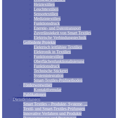
Heiztextilien
Leuchttextilien
Sensortextilien
Medizintextilien
Funktionsdruck
Energie- und Datentransport
Zuverlässigkeit von Smart Textiles
Elektrische Verbindungstechnik
Geförderte Projekte
Elektrisch leitfähige Textilien
Elektronik in Textilien
Funktionstextilien
Oberflächenfunktionalisierung
Funktionsdruck
Technische Stickerei
Systemintegration
Smart-Textiles-Prüfmethoden
Förderwegweiser
Kontaktformular
Publikationen
Dienstleistungen
Smart Textiles – Produkte, Systeme, ...
Textil- und Smart-Textiles-Prüfungen
Innovative Verfahren und Produkte