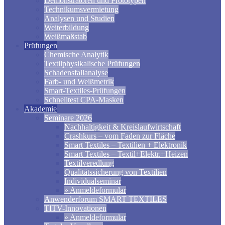
Demonstratoren und Prototypen
Technikumsvermietung
Analysen und Studien
Weiterbildung
Weißmaßstab
Prüfungen
Chemische Analytik
Textilphysikalische Prüfungen
Schadensfallanalyse
Farb- und Weißmetrik
Smart-Textiles-Prüfungen
Schnelltest CPA-Masken
Akademie
Seminare 2026
Nachhaltigkeit & Kreislaufwirtschaft
Crashkurs – vom Faden zur Fläche
Smart Textiles – Textilien + Elektronik
Smart Textiles – Textil+Elektr.+Heizen
Textilveredlung
Qualitätssicherung von Textilien
Individualseminar
» Anmeldeformular
Anwenderforum SMART TEXTILES
TITV-Innovationen
» Anmeldeformular