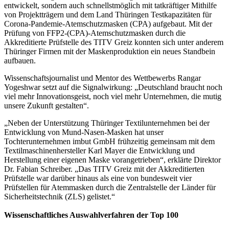
entwickelt, sondern auch schnellstmöglich mit tatkräftiger Mithilfe
von Projektträgern und dem Land Thüringen Testkapazitäten für
Corona-Pandemie-Atemschutzmasken (CPA) aufgebaut. Mit der
Prüfung von FFP2-(CPA)-Atemschutzmasken durch die
Akkreditierte Prüfstelle des TITV Greiz konnten sich unter anderem
Thüringer Firmen mit der Maskenproduktion ein neues Standbein
aufbauen.
Wissenschaftsjournalist und Mentor des Wettbewerbs Rangar
Yogeshwar setzt auf die Signalwirkung: „Deutschland braucht noch
viel mehr Innovationsgeist, noch viel mehr Unternehmen, die mutig
unsere Zukunft gestalten“.
„Neben der Unterstützung Thüringer Textilunternehmen bei der
Entwicklung von Mund-Nasen-Masken hat unser
Tochterunternehmen imbut GmbH frühzeitig gemeinsam mit dem
Textilmaschinenhersteller Karl Mayer die Entwicklung und
Herstellung einer eigenen Maske vorangetrieben“, erklärte Direktor
Dr. Fabian Schreiber. „Das TITV Greiz mit der Akkreditierten
Prüfstelle war darüber hinaus als eine von bundesweit vier
Prüfstellen für Atemmasken durch die Zentralstelle der Länder für
Sicherheitstechnik (ZLS) gelistet.“
Wissenschaftliches Auswahlverfahren der Top 100