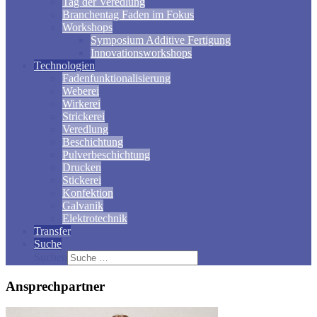
Tag der Veredlung
Branchentag Faden im Fokus
Workshops
Symposium Additive Fertigung
Innovationsworkshops
Technologien
Fadenfunktionalisierung
Weberei
Wirkerei
Strickerei
Veredlung
Beschichtung
Pulverbeschichtung
Drucken
Stickerei
Konfektion
Galvanik
Elektrotechnik
Transfer
Suche
Suchen
Ansprechpartner