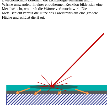
Zwischenschicht bestehen, die Lichtenergie aufnimmt und in
Wärme umwandelt. In einer endothermen Reaktion bildet sich eine
Metallschicht, wodurch die Wärme verbraucht wird. Die
Metallschicht verteilt die Hitze des Laserstrahls auf eine größere
Fläche und schützt die Haut.