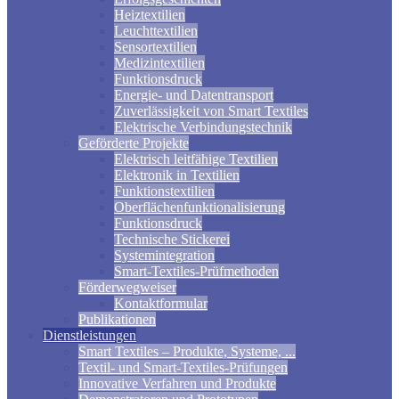
Heiztextilien
Leuchttextilien
Sensortextilien
Medizintextilien
Funktionsdruck
Energie- und Datentransport
Zuverlässigkeit von Smart Textiles
Elektrische Verbindungstechnik
Geförderte Projekte
Elektrisch leitfähige Textilien
Elektronik in Textilien
Funktionstextilien
Oberflächenfunktionalisierung
Funktionsdruck
Technische Stickerei
Systemintegration
Smart-Textiles-Prüfmethoden
Förderwegweiser
Kontaktformular
Publikationen
Dienstleistungen
Smart Textiles – Produkte, Systeme, ...
Textil- und Smart-Textiles-Prüfungen
Innovative Verfahren und Produkte