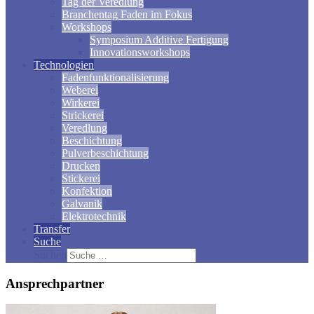
Tag der Veredlung
Branchentag Faden im Fokus
Workshops
Symposium Additive Fertigung
Innovationsworkshops
Technologien
Fadenfunktionalisierung
Weberei
Wirkerei
Strickerei
Veredlung
Beschichtung
Pulverbeschichtung
Drucken
Stickerei
Konfektion
Galvanik
Elektrotechnik
Transfer
Suche
Suchen
Ansprechpartner