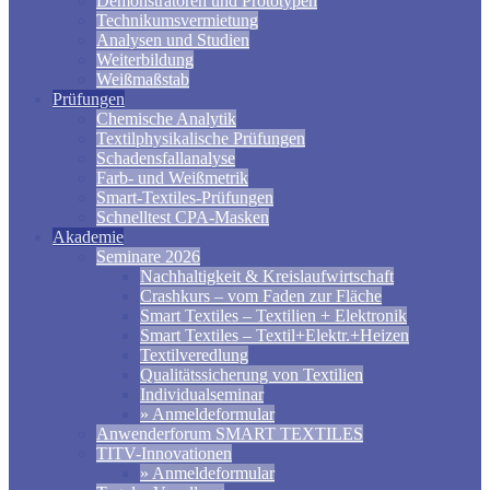
Demonstratoren und Prototypen
Technikumsvermietung
Analysen und Studien
Weiterbildung
Weißmaßstab
Prüfungen
Chemische Analytik
Textilphysikalische Prüfungen
Schadensfallanalyse
Farb- und Weißmetrik
Smart-Textiles-Prüfungen
Schnelltest CPA-Masken
Akademie
Seminare 2026
Nachhaltigkeit & Kreislaufwirtschaft
Crashkurs – vom Faden zur Fläche
Smart Textiles – Textilien + Elektronik
Smart Textiles – Textil+Elektr.+Heizen
Textilveredlung
Qualitätssicherung von Textilien
Individualseminar
» Anmeldeformular
Anwenderforum SMART TEXTILES
TITV-Innovationen
» Anmeldeformular