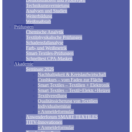
Demonstratoren und Prototypen
Technikumsvermietung
Analysen und Studien
Weiterbildung
Weißmaßstab
Prüfungen
Chemische Analytik
Textilphysikalische Prüfungen
Schadensfallanalyse
Farb- und Weißmetrik
Smart-Textiles-Prüfungen
Schnelltest CPA-Masken
Akademie
Seminare 2026
Nachhaltigkeit & Kreislaufwirtschaft
Crashkurs – vom Faden zur Fläche
Smart Textiles – Textilien + Elektronik
Smart Textiles – Textil+Elektr.+Heizen
Textilveredlung
Qualitätssicherung von Textilien
Individualseminar
» Anmeldeformular
Anwenderforum SMART TEXTILES
TITV-Innovationen
» Anmeldeformular