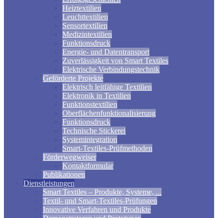
Heiztextilien
Leuchttextilien
Sensortextilien
Medizintextilien
Funktionsdruck
Energie- und Datentransport
Zuverlässigkeit von Smart Textiles
Elektrische Verbindungstechnik
Geförderte Projekte
Elektrisch leitfähige Textilien
Elektronik in Textilien
Funktionstextilien
Oberflächenfunktionalisierung
Funktionsdruck
Technische Stickerei
Systemintegration
Smart-Textiles-Prüfmethoden
Förderwegweiser
Kontaktformular
Publikationen
Dienstleistungen
Smart Textiles – Produkte, Systeme, ...
Textil- und Smart-Textiles-Prüfungen
Innovative Verfahren und Produkte