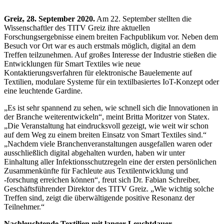
Greiz, 28. September 2020.
Am 22. September stellten die
Wissenschaftler des TITV Greiz ihre aktuellen
Forschungsergebnisse einem breiten Fachpublikum vor. Neben dem
Besuch vor Ort war es auch erstmals möglich, digital an dem
Treffen teilzunehmen. Auf großes Interesse der Industrie stießen die
Entwicklungen für Smart Textiles wie neue
Kontaktierungsverfahren für elektronische Bauelemente auf
Textilien, modulare Systeme für ein textilbasiertes IoT-Konzept oder
eine leuchtende Gardine.
„Es ist sehr spannend zu sehen, wie schnell sich die Innovationen in
der Branche weiterentwickeln“, meint Britta Moritzer von Statex.
„Die Veranstaltung hat eindrucksvoll gezeigt, wie weit wir schon
auf dem Weg zu einem breiten Einsatz von Smart Textiles sind.“
„Nachdem viele Branchenveranstaltungen ausgefallen waren oder
ausschließlich digital abgehalten wurden, haben wir unter
Einhaltung aller Infektionsschutzregeln eine der ersten persönlichen
Zusammenkünfte für Fachleute aus Textilentwicklung und
‑forschung erreichen können“, freut sich Dr. Fabian Schreiber,
Geschäftsführender Direktor des TITV Greiz. „Wie wichtig solche
Treffen sind, zeigt die überwältigende positive Resonanz der
Teilnehmer.“
Nachleuchtende Textilien mit langer Leuchtdauer