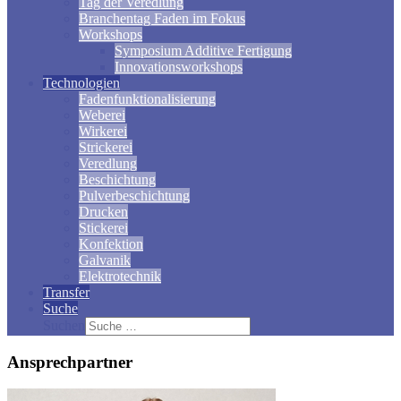
Tag der Veredlung
Branchentag Faden im Fokus
Workshops
Symposium Additive Fertigung
Innovationsworkshops
Technologien
Fadenfunktionalisierung
Weberei
Wirkerei
Strickerei
Veredlung
Beschichtung
Pulverbeschichtung
Drucken
Stickerei
Konfektion
Galvanik
Elektrotechnik
Transfer
Suche
Suchen
Ansprechpartner