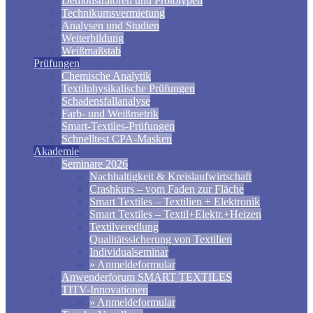
Demonstratoren und Prototypen
Technikumsvermietung
Analysen und Studien
Weiterbildung
Weißmaßstab
Prüfungen
Chemische Analytik
Textilphysikalische Prüfungen
Schadensfallanalyse
Farb- und Weißmetrik
Smart-Textiles-Prüfungen
Schnelltest CPA-Masken
Akademie
Seminare 2026
Nachhaltigkeit & Kreislaufwirtschaft
Crashkurs – vom Faden zur Fläche
Smart Textiles – Textilien + Elektronik
Smart Textiles – Textil+Elektr.+Heizen
Textilveredlung
Qualitätssicherung von Textilien
Individualseminar
» Anmeldeformular
Anwenderforum SMART TEXTILES
TITV-Innovationen
» Anmeldeformular