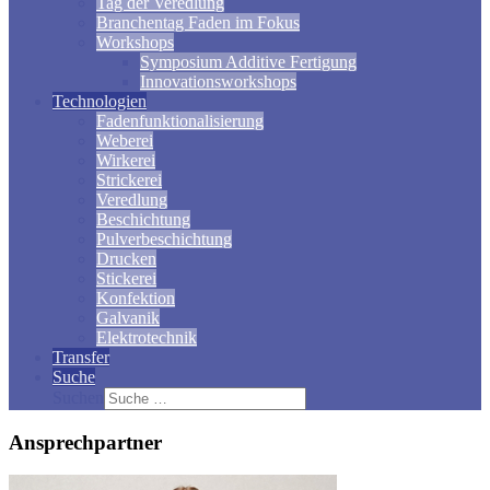
Tag der Veredlung
Branchentag Faden im Fokus
Workshops
Symposium Additive Fertigung
Innovationsworkshops
Technologien
Fadenfunktionalisierung
Weberei
Wirkerei
Strickerei
Veredlung
Beschichtung
Pulverbeschichtung
Drucken
Stickerei
Konfektion
Galvanik
Elektrotechnik
Transfer
Suche
Suchen
Ansprechpartner