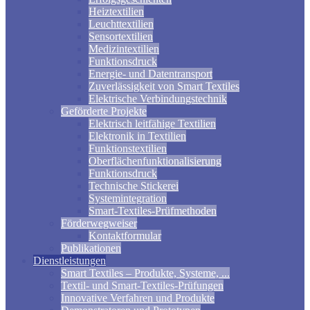
Heiztextilien
Leuchttextilien
Sensortextilien
Medizintextilien
Funktionsdruck
Energie- und Datentransport
Zuverlässigkeit von Smart Textiles
Elektrische Verbindungstechnik
Geförderte Projekte
Elektrisch leitfähige Textilien
Elektronik in Textilien
Funktionstextilien
Oberflächenfunktionalisierung
Funktionsdruck
Technische Stickerei
Systemintegration
Smart-Textiles-Prüfmethoden
Förderwegweiser
Kontaktformular
Publikationen
Dienstleistungen
Smart Textiles – Produkte, Systeme, ...
Textil- und Smart-Textiles-Prüfungen
Innovative Verfahren und Produkte