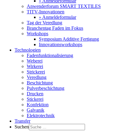
» Anmeldeformular
Anwenderforum SMART TEXTILES
TITV-Innovationen
» Anmeldeformular
Tag der Veredlung
Branchentag Faden im Fokus
Workshops
Symposium Additive Fertigung
Innovationsworkshops
Technologien
Fadenfunktionalisierung
Weberei
Wirkerei
Strickerei
Veredlung
Beschichtung
Pulverbeschichtung
Drucken
Stickerei
Konfektion
Galvanik
Elektrotechnik
Transfer
Suchen