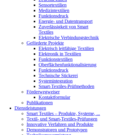
Sensortextilien
Medizintextilien
Funktionsdruck
Energie- und Datentransport
Zuverlässigkeit von Smart
Textiles
Elektrische Verbindungstechnik
Geförderte Projekte
Elektrisch leitfähige Textilien
Elektronik in Textilien
Funktionstextilien
Oberflächenfunktionalisierung
Funktionsdruck
Technische Stickerei
Systemintegration
Smart-Textiles-Prüfmethoden
Förderwegweiser
Kontaktformular
Publikationen
Dienstleistungen
Smart Textiles – Produkte, Systeme, ...
Textil- und Smart-Textiles-Prüfungen
Innovative Verfahren und Produkte
Demonstratoren und Prototypen