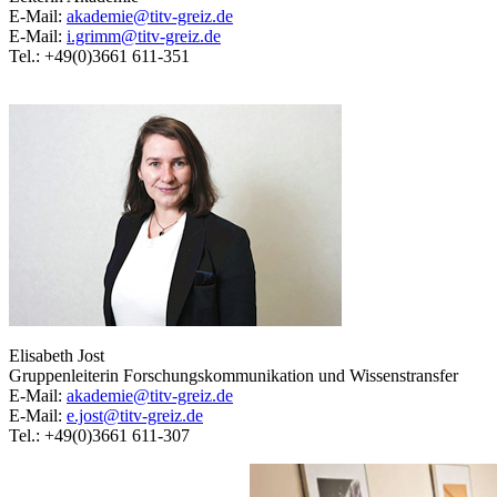
E-Mail:
akademie@titv-greiz.de
E-Mail:
i.grimm@titv-greiz.de
Tel.: +49(0)3661 611-351
Elisabeth Jost
Gruppenleiterin Forschungskommunikation und Wissenstransfer
E-Mail:
akademie@titv-greiz.de
E-Mail:
e.jost@titv-greiz.de
Tel.: +49(0)3661 611-307