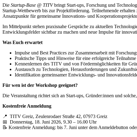
Die
Startup-Base @ TITV
bringt Start-ups, Forschung und Technolo
Startup-Wettbewerb bis zur Projektförderung. Teilnehmende erhalte
Ansatzpunkte für gemeinsame Innovations- und Kooperationsprojekte z
Im Mittelpunkt stehen praxisnahe Gespräche zu aktuellen Technolog
Entwicklungsfelder sichtbar zu machen und neue Impulse für innovat
Was Euch erwartet
Impulse und Best Practices zur Zusammenarbeit mit Forschungs
Praktische Tipps und Hinweise für eine erfolgreiche Teilnahm
Kennenlernen des TITV und von Fördermöglichkeiten für Grü
Austausch zu Technologien, Herausforderungen und Zukunfts
Identifikation gemeinsamer Entwicklungs- und Innovationsfel
Für wen ist der Workshop geeignet?
Die Veranstaltung richtet sich an Start-ups, Gründer:innen und solch
Kostenfreie Anmeldung
📍 TITV Greiz, Zeulenrodaer Straße 42, 07973 Greiz
📅 Donnerstag, 18. Juni 2026, 9.30 – 16.00 Uhr
📝 Kostenfreie Anmeldung: bis 7. Juni unter dem Anmeldebutton ode