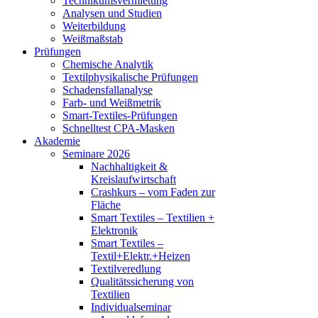
Technikumsvermietung
Analysen und Studien
Weiterbildung
Weißmaßstab
Prüfungen
Chemische Analytik
Textilphysikalische Prüfungen
Schadensfallanalyse
Farb- und Weißmetrik
Smart-Textiles-Prüfungen
Schnelltest CPA-Masken
Akademie
Seminare 2026
Nachhaltigkeit &
Kreislaufwirtschaft
Crashkurs – vom Faden zur
Fläche
Smart Textiles – Textilien +
Elektronik
Smart Textiles –
Textil+Elektr.+Heizen
Textilveredlung
Qualitätssicherung von
Textilien
Individualseminar