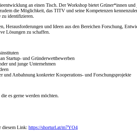
gieentwicklung an einen Tisch. Der Workshop bietet Grüner*innen und
n zudem die Möglichkeit, das TITV und seine Kompetenzen kennenzuler
u identifizieren.
ien, Herausforderungen und Ideen aus den Bereichen Forschung, Entwi
ive Lösungen zu schaffen.
instituten
e an Startup- und Gründerwettbewerben
nder und junge Unternehmen
ideen
der und Anbahnung konkreter Kooperations- und Forschungsprojekte
e, die es gerne werden möchten.
r diesem Link:
https://shorturl.at/m7YO4