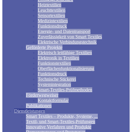
Heiztextilien
Leuchttextilien
Sensortextilien
Medizintextilien
Funktionsdruck
Energie- und Datentransport
Zuverlässigkeit von Smart Textiles
Elektrische Verbindungstechnik
Geförderte Projekte
Elektrisch leitfähige Textilien
Elektronik in Textilien
Funktionstextilien
Oberflächenfunktionalisierung
Funktionsdruck
Technische Stickerei
Systemintegration
Smart-Textiles-Prüfmethoden
Förderwegweiser
Kontaktformular
Publikationen
Dienstleistungen
Smart Textiles – Produkte, Systeme, ...
Textil- und Smart-Textiles-Prüfungen
Innovative Verfahren und Produkte