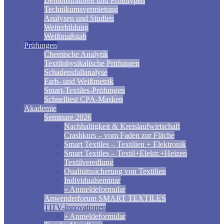
Demonstratoren und Prototypen
Technikumsvermietung
Analysen und Studien
Weiterbildung
Weißmaßstab
Prüfungen
Chemische Analytik
Textilphysikalische Prüfungen
Schadensfallanalyse
Farb- und Weißmetrik
Smart-Textiles-Prüfungen
Schnelltest CPA-Masken
Akademie
Seminare 2026
Nachhaltigkeit & Kreislaufwirtschaft
Crashkurs – vom Faden zur Fläche
Smart Textiles – Textilien + Elektronik
Smart Textiles – Textil+Elektr.+Heizen
Textilveredlung
Qualitätssicherung von Textilien
Individualseminar
» Anmeldeformular
Anwenderforum SMART TEXTILES
TITV-Innovationen
» Anmeldeformular