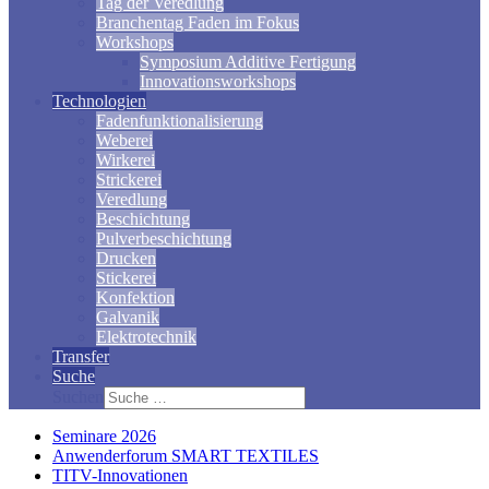
Tag der Veredlung
Branchentag Faden im Fokus
Workshops
Symposium Additive Fertigung
Innovationsworkshops
Technologien
Fadenfunktionalisierung
Weberei
Wirkerei
Strickerei
Veredlung
Beschichtung
Pulverbeschichtung
Drucken
Stickerei
Konfektion
Galvanik
Elektrotechnik
Transfer
Suche
Suchen
Seminare 2026
Anwenderforum SMART TEXTILES
TITV-Innovationen