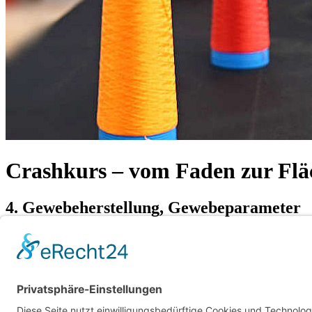
Crashkurs – vom Faden zur Flä
4. Gewebeherstellung, Gewebeparameter
Webereivorbereitung
Schären/Zetteln, Schlichten
Einziehen/Anknoten
Weberei
Schusseintragsverfahren
Fachbildeeinrichtung