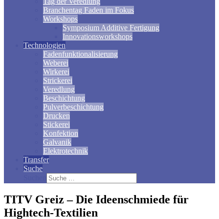
Tag der Veredlung
Branchentag Faden im Fokus
Workshops
Symposium Additive Fertigung
Innovationsworkshops
Technologien
Fadenfunktionalisierung
Weberei
Wirkerei
Strickerei
Veredlung
Beschichtung
Pulverbeschichtung
Drucken
Stickerei
Konfektion
Galvanik
Elektrotechnik
Transfer
Suche
Suchen
TITV Greiz – Die Ideenschmiede für
Hightech-Textilien