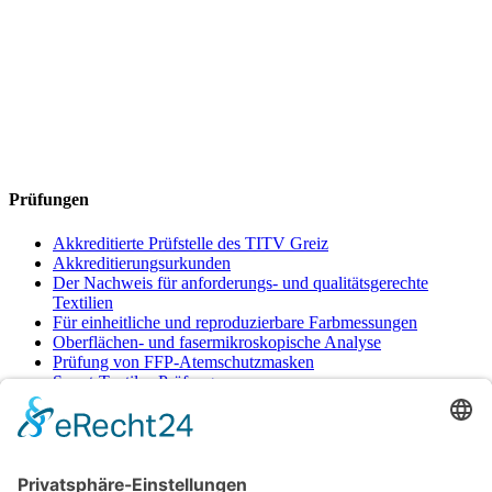
Prüfungen
Akkreditierte Prüfstelle des TITV Greiz
Akkreditierungsurkunden
Der Nachweis für anforderungs- und qualitätsgerechte
Textilien
Für einheitliche und reproduzierbare Farbmessungen
Oberflächen- und fasermikroskopische Analyse
Prüfung von FFP-Atemschutzmasken
Smart-Textiles-Prüfungen
Untersuchung von Textilien und anderen
Bedarfsgegenständen auf verschiedenste Eigenschaften und
Inhaltstoffe
Zweikammern-Kühlanhänger