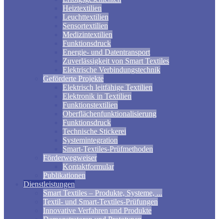
Heiztextilien
Leuchttextilien
Sensortextilien
Medizintextilien
Funktionsdruck
Energie- und Datentransport
Zuverlässigkeit von Smart Textiles
Elektrische Verbindungstechnik
Geförderte Projekte
Elektrisch leitfähige Textilien
Elektronik in Textilien
Funktionstextilien
Oberflächenfunktionalisierung
Funktionsdruck
Technische Stickerei
Systemintegration
Smart-Textiles-Prüfmethoden
Förderwegweiser
Kontaktformular
Publikationen
Dienstleistungen
Smart Textiles – Produkte, Systeme, ...
Textil- und Smart-Textiles-Prüfungen
Innovative Verfahren und Produkte