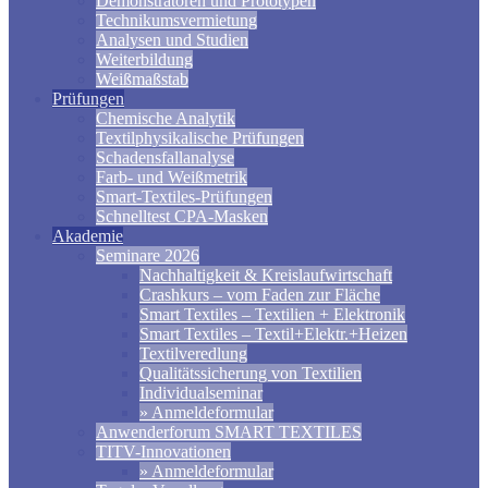
Demonstratoren und Prototypen
Technikumsvermietung
Analysen und Studien
Weiterbildung
Weißmaßstab
Prüfungen
Chemische Analytik
Textilphysikalische Prüfungen
Schadensfallanalyse
Farb- und Weißmetrik
Smart-Textiles-Prüfungen
Schnelltest CPA-Masken
Akademie
Seminare 2026
Nachhaltigkeit & Kreislaufwirtschaft
Crashkurs – vom Faden zur Fläche
Smart Textiles – Textilien + Elektronik
Smart Textiles – Textil+Elektr.+Heizen
Textilveredlung
Qualitätssicherung von Textilien
Individualseminar
» Anmeldeformular
Anwenderforum SMART TEXTILES
TITV-Innovationen
» Anmeldeformular